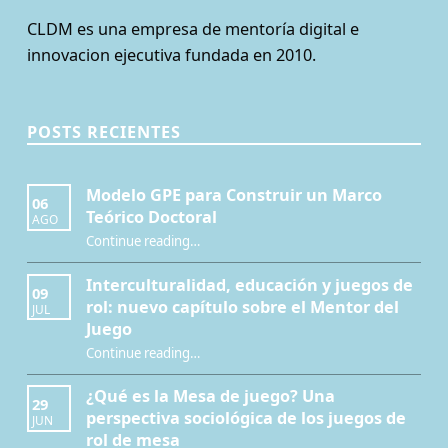
CLDM es una empresa de mentoría digital e
innovacion ejecutiva fundada en 2010.
POSTS RECIENTES
Modelo GPE para Construir un Marco
06
Teórico Doctoral
AGO
“Modelo GPE para Construir un Marco Teórico Doctoral”
Continue reading
…
Interculturalidad, educación y juegos de
09
rol: nuevo capítulo sobre el Mentor del
JUL
Juego
Continue reading
…
“Interculturalidad, educación y juegos de rol: nuevo capítulo sobre el Mentor del Juego”
¿Qué es la Mesa de juego? Una
29
perspectiva sociológica de los juegos de
JUN
rol de mesa