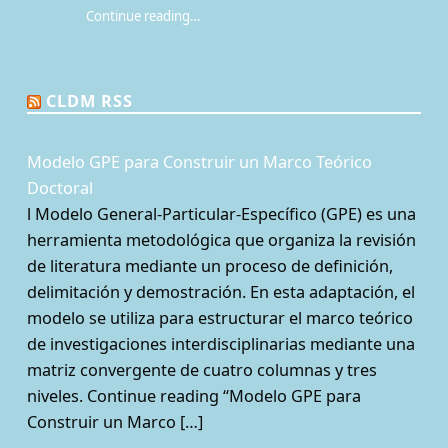
Continue reading
…
“¿Qué es la Mesa de juego? Una perspectiva sociológica de los juegos de rol de mesa”
CLDM RSS
Modelo GPE para Construir un Marco Teórico
Doctoral
l Modelo General-Particular-Específico (GPE) es una
herramienta metodológica que organiza la revisión
de literatura mediante un proceso de definición,
delimitación y demostración. En esta adaptación, el
modelo se utiliza para estructurar el marco teórico
de investigaciones interdisciplinarias mediante una
matriz convergente de cuatro columnas y tres
niveles. Continue reading “Modelo GPE para
Construir un Marco […]