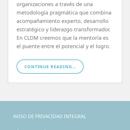
organizaciones a través de una
metodología pragmática que combina
acompañamiento experto, desarrollo
estratégico y liderazgo transformador.
En CLDM creemos que la mentoría es
el puente entre el potencial y el logro.
“MENTORÍA”
CONTINUE READING
…
Skip back to main navigation
AVISO DE PRIVACIDAD INTEGRAL