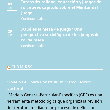
Interculturalidad, educación y juegos de
09
rol: nuevo capítulo sobre el Mentor del
JUL
Juego
Continue reading
…
“Interculturalidad, educación y juegos de rol: nuevo capítulo sobre el Mentor del Juego”
¿Qué es la Mesa de juego? Una
29
perspectiva sociológica de los juegos de
JUN
rol de mesa
Continue reading
…
“¿Qué es la Mesa de juego? Una perspectiva sociológica de los juegos de rol de mesa”
CLDM RSS
Modelo GPE para Construir un Marco Teórico
Doctoral
l Modelo General-Particular-Específico (GPE) es una
herramienta metodológica que organiza la revisión
de literatura mediante un proceso de definición,