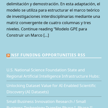
delimitación y demostración. En esta adaptación, el
modelo se utiliza para estructurar el marco teórico
de investigaciones interdisciplinarias mediante una
matriz convergente de cuatro columnas y tres
niveles. Continue reading “Modelo GPE para
Construir un Marco […]
NSF FUNDING OPPORTUNITIES RSS
U.S. National Science Foundation State and
Regional Artificial Intelligence Infrastructure Hubs:
Unlocking Dataset Value for AI-Enabled Scientific
Discovery (AI Datasets)
Small Business Innovation Research / Small
Business Technology Transfer Phase I, Phase II,