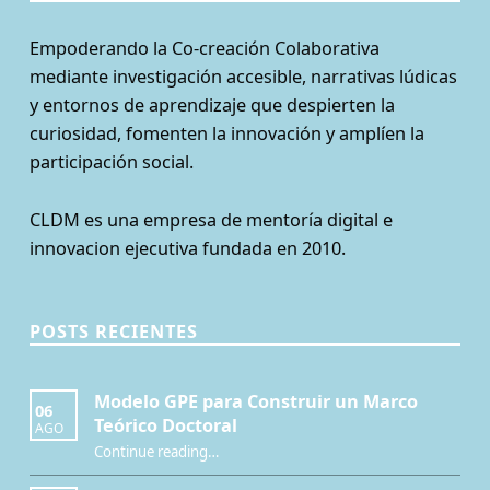
Empoderando la Co-creación Colaborativa
mediante investigación accesible, narrativas lúdicas
y entornos de aprendizaje que despierten la
curiosidad, fomenten la innovación y amplíen la
participación social.
CLDM es una empresa de mentoría digital e
innovacion ejecutiva fundada en 2010.
POSTS RECIENTES
Modelo GPE para Construir un Marco
06
Teórico Doctoral
AGO
“Modelo GPE para Construir un Marco Teórico Doctoral”
Continue reading
…