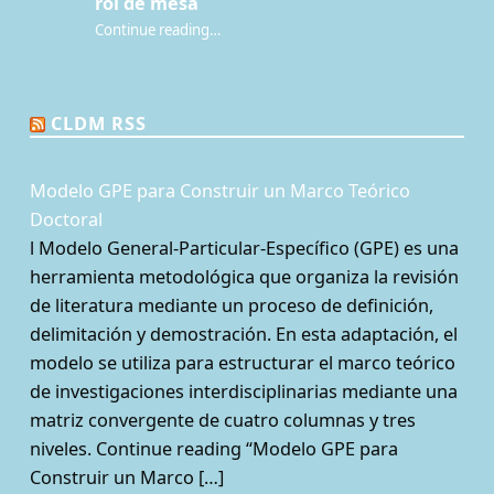
rol de mesa
Continue reading
…
“¿Qué es la Mesa de juego? Una perspectiva sociológica de los juegos de rol de mesa”
CLDM RSS
Modelo GPE para Construir un Marco Teórico
Doctoral
l Modelo General-Particular-Específico (GPE) es una
herramienta metodológica que organiza la revisión
de literatura mediante un proceso de definición,
delimitación y demostración. En esta adaptación, el
modelo se utiliza para estructurar el marco teórico
de investigaciones interdisciplinarias mediante una
matriz convergente de cuatro columnas y tres
niveles. Continue reading “Modelo GPE para
Construir un Marco […]