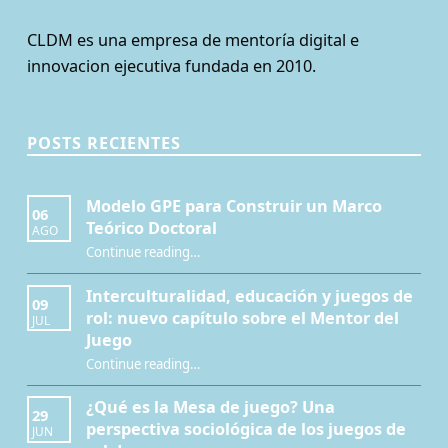
CLDM es una empresa de mentoría digital e
innovacion ejecutiva fundada en 2010.
POSTS RECIENTES
Modelo GPE para Construir un Marco
06
Teórico Doctoral
AGO
“Modelo GPE para Construir un Marco Teórico Doctoral”
Continue reading
…
Interculturalidad, educación y juegos de
09
rol: nuevo capítulo sobre el Mentor del
JUL
Juego
Continue reading
…
“Interculturalidad, educación y juegos de rol: nuevo capítulo sobre el Mentor del Juego”
¿Qué es la Mesa de juego? Una
29
perspectiva sociológica de los juegos de
JUN