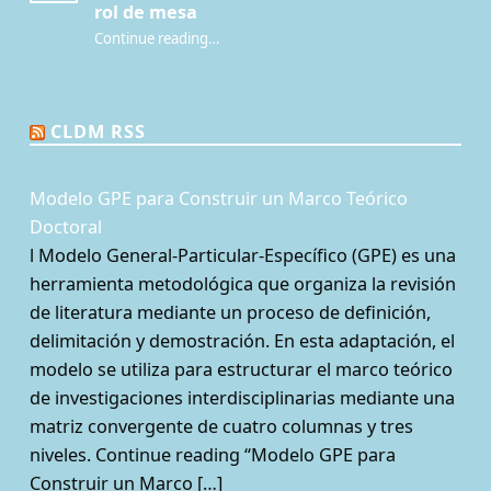
rol de mesa
Continue reading
…
“¿Qué es la Mesa de juego? Una perspectiva sociológica de los juegos de rol de mesa”
CLDM RSS
Modelo GPE para Construir un Marco Teórico
Doctoral
l Modelo General-Particular-Específico (GPE) es una
herramienta metodológica que organiza la revisión
de literatura mediante un proceso de definición,
delimitación y demostración. En esta adaptación, el
modelo se utiliza para estructurar el marco teórico
de investigaciones interdisciplinarias mediante una
matriz convergente de cuatro columnas y tres
niveles. Continue reading “Modelo GPE para
Construir un Marco […]