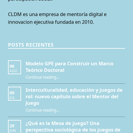
CLDM es una empresa de mentoría digital e
innovacion ejecutiva fundada en 2010.
POSTS RECIENTES
Modelo GPE para Construir un Marco
06
Teórico Doctoral
AGO
“Modelo GPE para Construir un Marco Teórico Doctoral”
Continue reading
…
Interculturalidad, educación y juegos de
09
rol: nuevo capítulo sobre el Mentor del
JUL
Juego
Continue reading
…
“Interculturalidad, educación y juegos de rol: nuevo capítulo sobre el Mentor del Juego”
¿Qué es la Mesa de juego? Una
29
perspectiva sociológica de los juegos de
JUN