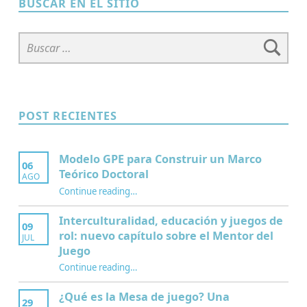
BUSCAR EN EL SITIO
Buscar:
POST RECIENTES
Modelo GPE para Construir un Marco
06
Teórico Doctoral
AGO
“Modelo GPE para Construir un Marco Teórico Doctoral”
Continue reading
…
Interculturalidad, educación y juegos de
09
rol: nuevo capítulo sobre el Mentor del
JUL
Juego
Continue reading
…
“Interculturalidad, educación y juegos de rol: nuevo capítulo sobre el Mentor del Juego”
¿Qué es la Mesa de juego? Una
29