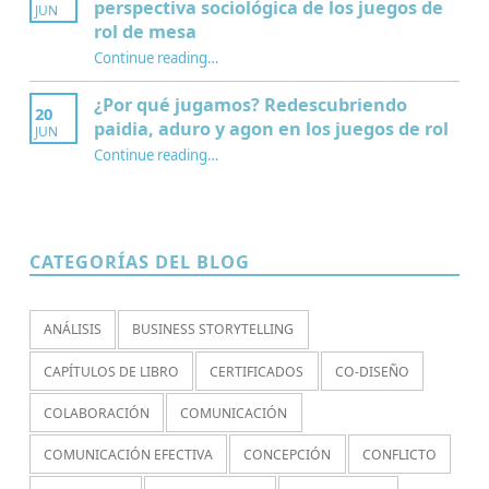
perspectiva sociológica de los juegos de
JUN
rol de mesa
Continue reading
…
“¿Qué es la Mesa de juego? Una perspectiva sociológica de los juegos de rol de mesa”
¿Por qué jugamos? Redescubriendo
20
paidia, aduro y agon en los juegos de rol
JUN
Continue reading
…
“¿Por qué jugamos? Redescubriendo paidia, aduro y agon en los juegos de rol”
CATEGORÍAS DEL BLOG
ANÁLISIS
BUSINESS STORYTELLING
CAPÍTULOS DE LIBRO
CERTIFICADOS
CO-DISEÑO
COLABORACIÓN
COMUNICACIÓN
COMUNICACIÓN EFECTIVA
CONCEPCIÓN
CONFLICTO