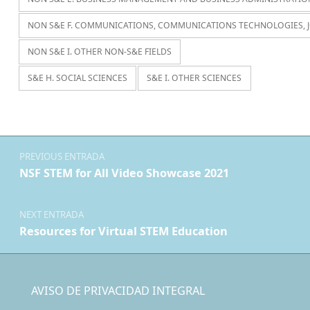
NON S&E F. COMMUNICATIONS, COMMUNICATIONS TECHNOLOGIES, 
NON S&E I. OTHER NON-S&E FIELDS
S&E H. SOCIAL SCIENCES
S&E I. OTHER SCIENCES
Navegación de entradas
PREVIOUS ENTRADA
NSF STEM for All Video Showcase 2021
NEXT ENTRADA
Resources for Virtual STEM Education
AVISO DE PRIVACIDAD INTEGRAL