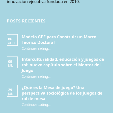
innovacion ejecutiva fundada en 2010.
POSTS RECIENTES
Modelo GPE para Construir un Marco
06
Teórico Doctoral
AGO
“Modelo GPE para Construir un Marco Teórico Doctoral”
Continue reading
…
Interculturalidad, educación y juegos de
09
rol: nuevo capítulo sobre el Mentor del
JUL
Juego
Continue reading
…
“Interculturalidad, educación y juegos de rol: nuevo capítulo sobre el Mentor del Juego”
¿Qué es la Mesa de juego? Una
29
perspectiva sociológica de los juegos de
JUN
rol de mesa
Continue reading
…
“¿Qué es la Mesa de juego? Una perspectiva sociológica de los juegos de rol de mesa”