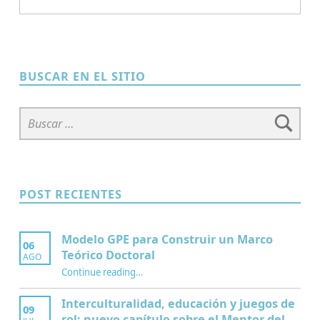
BUSCAR EN EL SITIO
Buscar:
POST RECIENTES
Modelo GPE para Construir un Marco
06
Teórico Doctoral
AGO
“Modelo GPE para Construir un Marco Teórico Doctoral”
Continue reading
…
Interculturalidad, educación y juegos de
09
rol: nuevo capítulo sobre el Mentor del