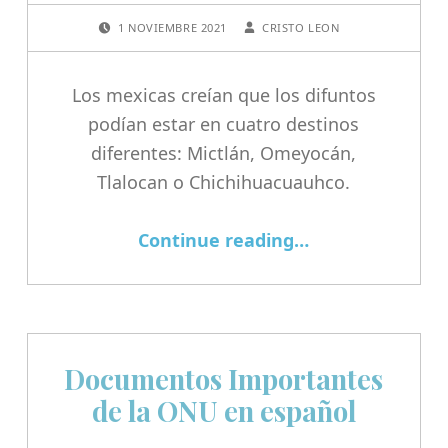
POSTED ON:
WRITTEN BY:
1 NOVIEMBRE 2021
CRISTO LEON
Los mexicas creían que los difuntos
podían estar en cuatro destinos
diferentes: Mictlán, Omeyocán,
Tlalocan o Chichihuacuauhco.
“Día de muertos según la tradición Azteca”
Continue reading
…
Documentos Importantes
de la ONU en español