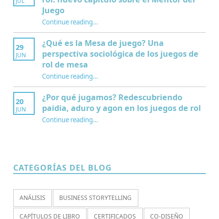
JUL
Juego
Continue reading
…
“Interculturalidad, educación y juegos de rol: nuevo capítulo sobre el Mentor del Juego”
¿Qué es la Mesa de juego? Una
29
perspectiva sociológica de los juegos de
JUN
rol de mesa
Continue reading
…
“¿Qué es la Mesa de juego? Una perspectiva sociológica de los juegos de rol de mesa”
¿Por qué jugamos? Redescubriendo
20
paidia, aduro y agon en los juegos de rol
JUN
Continue reading
…
“¿Por qué jugamos? Redescubriendo paidia, aduro y agon en los juegos de rol”
CATEGORÍAS DEL BLOG
ANÁLISIS
BUSINESS STORYTELLING
CAPÍTULOS DE LIBRO
CERTIFICADOS
CO-DISEÑO