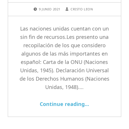
POSTED ON:
WRITTEN BY:
9 JUNIO 2021
CRISTO LEON
Las naciones unidas cuentan con un
sin fin de recursos.Les presento una
recopilación de los que considero
algunos de las más importantes en
español: Carta de la ONU (Naciones
Unidas, 1945). Declaración Universal
de los Derechos Humanos (Naciones
Unidas, 1948).…
“Documentos Importantes de la ONU en español”
Continue reading
…