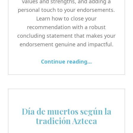
values and strengths, and adding a
personal touch to your endorsements.
Learn how to close your
recommendation with a robust
concluding statement that makes your
endorsement genuine and impactful.
“How to Write a LinkedIn Recommendation in Less Than 5 Minutes”
Continue reading
…
Día de muertos según la
tradición Azteca