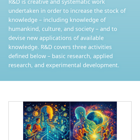
R&D is creative and systematic work
undertaken in order to increase the stock of
knowledge – including knowledge of
humankind, culture, and society – and to
devise new applications of available
knowledge. R&D covers three activities
defined below – basic research, applied
research, and experimental development.