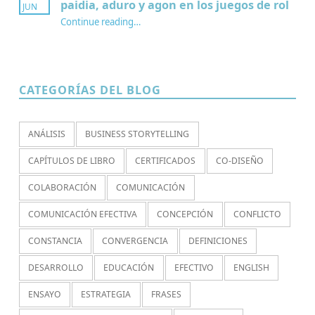
paidia, aduro y agon en los juegos de rol
JUN
Continue reading
…
“¿Por qué jugamos? Redescubriendo paidia, aduro y agon en los juegos de rol”
CATEGORÍAS DEL BLOG
ANÁLISIS
BUSINESS STORYTELLING
CAPÍTULOS DE LIBRO
CERTIFICADOS
CO-DISEÑO
COLABORACIÓN
COMUNICACIÓN
COMUNICACIÓN EFECTIVA
CONCEPCIÓN
CONFLICTO
CONSTANCIA
CONVERGENCIA
DEFINICIONES
DESARROLLO
EDUCACIÓN
EFECTIVO
ENGLISH
ENSAYO
ESTRATEGIA
FRASES