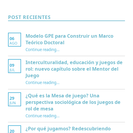
POST RECIENTES
Modelo GPE para Construir un Marco
06
Teórico Doctoral
AGO
“Modelo GPE para Construir un Marco Teórico Doctoral”
Continue reading
…
Interculturalidad, educación y juegos de
09
rol: nuevo capítulo sobre el Mentor del
JUL
Juego
Continue reading
…
“Interculturalidad, educación y juegos de rol: nuevo capítulo sobre el Mentor del Juego”
¿Qué es la Mesa de juego? Una
29
perspectiva sociológica de los juegos de
JUN
rol de mesa
Continue reading
…
“¿Qué es la Mesa de juego? Una perspectiva sociológica de los juegos de rol de mesa”
¿Por qué jugamos? Redescubriendo
20