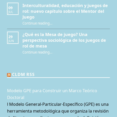
Interculturalidad, educación y juegos de
09
rol: nuevo capítulo sobre el Mentor del
JUL
Juego
Continue reading
…
“Interculturalidad, educación y juegos de rol: nuevo capítulo sobre el Mentor del Juego”
¿Qué es la Mesa de juego? Una
29
perspectiva sociológica de los juegos de
JUN
rol de mesa
Continue reading
…
“¿Qué es la Mesa de juego? Una perspectiva sociológica de los juegos de rol de mesa”
CLDM RSS
Modelo GPE para Construir un Marco Teórico
Doctoral
l Modelo General-Particular-Específico (GPE) es una
herramienta metodológica que organiza la revisión