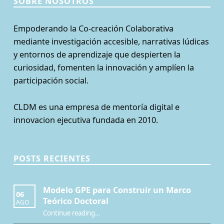
SOBRE NOSOTROS
Empoderando la Co-creación Colaborativa
mediante investigación accesible, narrativas lúdicas
y entornos de aprendizaje que despierten la
curiosidad, fomenten la innovación y amplíen la
participación social.
CLDM es una empresa de mentoría digital e
innovacion ejecutiva fundada en 2010.
POSTS RECIENTES
Modelo GPE para Construir un Marco
06
Teórico Doctoral
AGO
“Modelo GPE para Construir un Marco Teórico Doctoral”
Continue reading
…