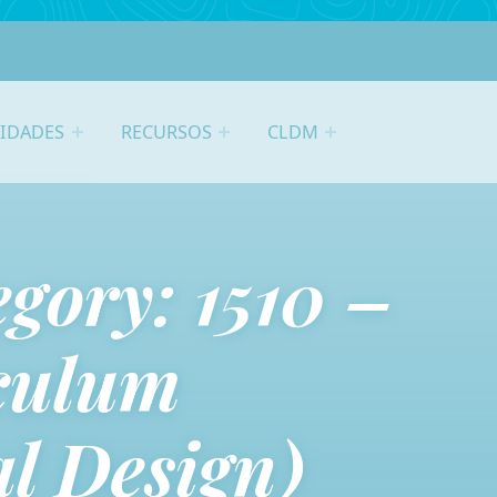
VIDADES
RECURSOS
CLDM
egory:
1510 –
culum
al Design)