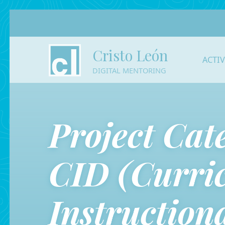
Cristo León
ACTI
DIGITAL MENTORING
Project Cat
CID (Curri
Instruction