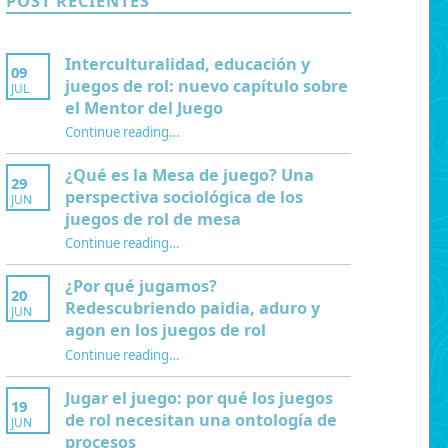
POST RECIENTES
Interculturalidad, educación y
09
juegos de rol: nuevo capítulo sobre
JUL
el Mentor del Juego
Continue reading
…
“Interculturalidad, educación y juegos de rol: nuevo capítulo sobre el Mentor del Juego”
¿Qué es la Mesa de juego? Una
29
perspectiva sociológica de los
JUN
juegos de rol de mesa
Continue reading
…
“¿Qué es la Mesa de juego? Una perspectiva sociológica de los juegos de rol de mesa”
¿Por qué jugamos?
20
Redescubriendo paidia, aduro y
JUN
agon en los juegos de rol
Continue reading
…
“¿Por qué jugamos? Redescubriendo paidia, aduro y agon en los juegos de rol”
Jugar el juego: por qué los juegos
19
de rol necesitan una ontología de
JUN
procesos