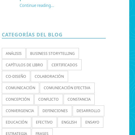
Continue reading
…
“Jugar el juego: por qué los juegos de rol necesitan una ontología de procesos”
CATEGORÍAS DEL BLOG
ANÁLISIS
BUSINESS STORYTELLING
CAPÍTULOS DE LIBRO
CERTIFICADOS
CO-DISEÑO
COLABORACIÓN
COMUNICACIÓN
COMUNICACIÓN EFECTIVA
CONCEPCIÓN
CONFLICTO
CONSTANCIA
CONVERGENCIA
DEFINICIONES
DESARROLLO
EDUCACIÓN
EFECTIVO
ENGLISH
ENSAYO
ESTRATEGIA
FRASES