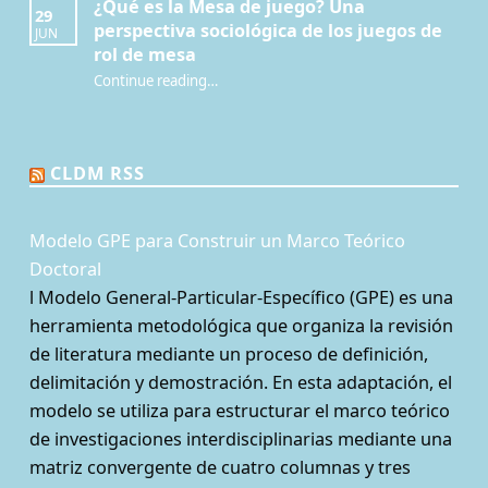
¿Qué es la Mesa de juego? Una
29
perspectiva sociológica de los juegos de
JUN
rol de mesa
Continue reading
…
“¿Qué es la Mesa de juego? Una perspectiva sociológica de los juegos de rol de mesa”
CLDM RSS
Modelo GPE para Construir un Marco Teórico
Doctoral
l Modelo General-Particular-Específico (GPE) es una
herramienta metodológica que organiza la revisión
de literatura mediante un proceso de definición,
delimitación y demostración. En esta adaptación, el
modelo se utiliza para estructurar el marco teórico
de investigaciones interdisciplinarias mediante una
matriz convergente de cuatro columnas y tres