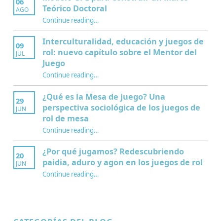
06
Teórico Doctoral
AGO
“Modelo GPE para Construir un Marco Teórico Doctoral”
Continue reading
…
Interculturalidad, educación y juegos de
09
rol: nuevo capítulo sobre el Mentor del
JUL
Juego
Continue reading
…
“Interculturalidad, educación y juegos de rol: nuevo capítulo sobre el Mentor del Juego”
¿Qué es la Mesa de juego? Una
29
perspectiva sociológica de los juegos de
JUN
rol de mesa
Continue reading
…
“¿Qué es la Mesa de juego? Una perspectiva sociológica de los juegos de rol de mesa”
¿Por qué jugamos? Redescubriendo
20
paidia, aduro y agon en los juegos de rol
JUN
Continue reading
…
“¿Por qué jugamos? Redescubriendo paidia, aduro y agon en los juegos de rol”