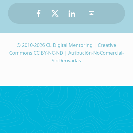
Facebook
Twitter
LinkedIn
Back to top ↑
© 2010-2026 CL Digital Mentoring | Creative
Commons CC BY-NC-ND | Atribución-NoComercial-
SinDerivadas