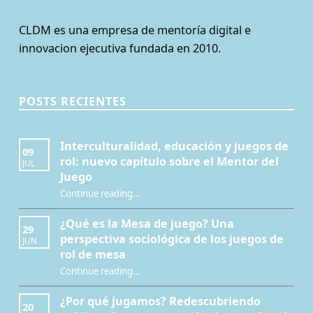
CLDM es una empresa de mentoría digital e
innovacion ejecutiva fundada en 2010.
POSTS RECIENTES
Interculturalidad, educación y juegos de
09
rol: nuevo capítulo sobre el Mentor del
JUL
Juego
Continue reading
…
“Interculturalidad, educación y juegos de rol: nuevo capítulo sobre el Mentor del Juego”
¿Qué es la Mesa de juego? Una
29
perspectiva sociológica de los juegos de
JUN
rol de mesa
Continue reading
…
“¿Qué es la Mesa de juego? Una perspectiva sociológica de los juegos de rol de mesa”
¿Por qué jugamos? Redescubriendo
20