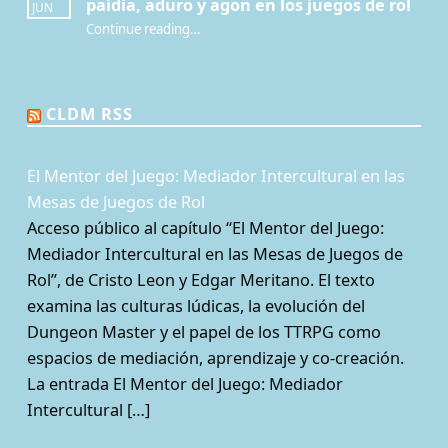
paidia, aduro y agon en los juegos de rol
JUN
Continue reading
…
“¿Por qué jugamos? Redescubriendo paidia, aduro y agon en los juegos de rol”
CLDM RSS
El Mentor del Juego: Mediador Intercultural en las
Mesas de Juegos de Rol
Acceso público al capítulo “El Mentor del Juego:
Mediador Intercultural en las Mesas de Juegos de
Rol”, de Cristo Leon y Edgar Meritano. El texto
examina las culturas lúdicas, la evolución del
Dungeon Master y el papel de los TTRPG como
espacios de mediación, aprendizaje y co-creación.
La entrada El Mentor del Juego: Mediador
Intercultural […]