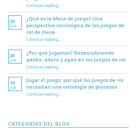
Continue reading
…
“Interculturalidad, educación y juegos de rol: nuevo capítulo sobre el Mentor del Juego”
¿Qué es la Mesa de juego? Una
29
perspectiva sociológica de los juegos de
JUN
rol de mesa
Continue reading
…
“¿Qué es la Mesa de juego? Una perspectiva sociológica de los juegos de rol de mesa”
¿Por qué jugamos? Redescubriendo
20
paidia, aduro y agon en los juegos de rol
JUN
Continue reading
…
“¿Por qué jugamos? Redescubriendo paidia, aduro y agon en los juegos de rol”
Jugar el juego: por qué los juegos de rol
19
necesitan una ontología de procesos
JUN
Continue reading
…
“Jugar el juego: por qué los juegos de rol necesitan una ontología de procesos”
CATEGORÍAS DEL BLOG