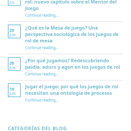
rol: nuevo capítulo sobre el Mentor del
JUL
Juego
Continue reading
…
“Interculturalidad, educación y juegos de rol: nuevo capítulo sobre el Mentor del Juego”
¿Qué es la Mesa de juego? Una
29
perspectiva sociológica de los juegos de
JUN
rol de mesa
Continue reading
…
“¿Qué es la Mesa de juego? Una perspectiva sociológica de los juegos de rol de mesa”
¿Por qué jugamos? Redescubriendo
20
paidia, aduro y agon en los juegos de rol
JUN
Continue reading
…
“¿Por qué jugamos? Redescubriendo paidia, aduro y agon en los juegos de rol”
Jugar el juego: por qué los juegos de rol
19
necesitan una ontología de procesos
JUN
Continue reading
…
“Jugar el juego: por qué los juegos de rol necesitan una ontología de procesos”
CATEGORÍAS DEL BLOG