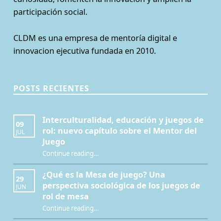
participación social.
CLDM es una empresa de mentoría digital e
innovacion ejecutiva fundada en 2010.
POSTS RECIENTES
Interculturalidad, educación y juegos de
09
rol: nuevo capítulo sobre el Mentor del
JUL
Juego
Continue reading
…
“Interculturalidad, educación y juegos de rol: nuevo capítulo sobre el Mentor del Juego”
¿Qué es la Mesa de juego? Una
29
perspectiva sociológica de los juegos de
JUN
rol de mesa
Continue reading
…
“¿Qué es la Mesa de juego? Una perspectiva sociológica de los juegos de rol de mesa”