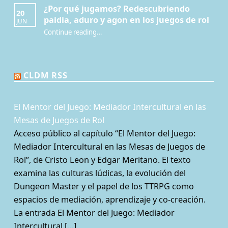
¿Por qué jugamos? Redescubriendo
20
paidia, aduro y agon en los juegos de rol
JUN
Continue reading
…
“¿Por qué jugamos? Redescubriendo paidia, aduro y agon en los juegos de rol”
CLDM RSS
El Mentor del Juego: Mediador Intercultural en las
Mesas de Juegos de Rol
Acceso público al capítulo “El Mentor del Juego:
Mediador Intercultural en las Mesas de Juegos de
Rol”, de Cristo Leon y Edgar Meritano. El texto
examina las culturas lúdicas, la evolución del
Dungeon Master y el papel de los TTRPG como
espacios de mediación, aprendizaje y co-creación.
La entrada El Mentor del Juego: Mediador
Intercultural […]