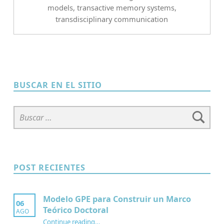
models
,
transactive memory systems
,
transdisciplinary communication
BUSCAR EN EL SITIO
Buscar:
POST RECIENTES
Modelo GPE para Construir un Marco
06
Teórico Doctoral
AGO
“Modelo GPE para Construir un Marco Teórico Doctoral”
Continue reading
…