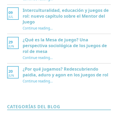
Interculturalidad, educación y juegos de
09
rol: nuevo capítulo sobre el Mentor del
JUL
Juego
Continue reading
…
“Interculturalidad, educación y juegos de rol: nuevo capítulo sobre el Mentor del Juego”
¿Qué es la Mesa de juego? Una
29
perspectiva sociológica de los juegos de
JUN
rol de mesa
Continue reading
…
“¿Qué es la Mesa de juego? Una perspectiva sociológica de los juegos de rol de mesa”
¿Por qué jugamos? Redescubriendo
20
paidia, aduro y agon en los juegos de rol
JUN
Continue reading
…
“¿Por qué jugamos? Redescubriendo paidia, aduro y agon en los juegos de rol”
CATEGORÍAS DEL BLOG