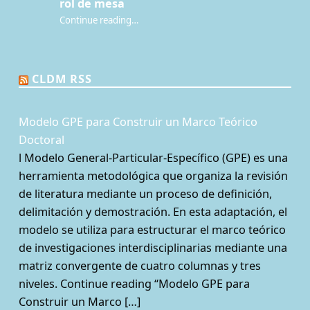
rol de mesa
Continue reading
…
“¿Qué es la Mesa de juego? Una perspectiva sociológica de los juegos de rol de mesa”
CLDM RSS
Modelo GPE para Construir un Marco Teórico
Doctoral
l Modelo General-Particular-Específico (GPE) es una
herramienta metodológica que organiza la revisión
de literatura mediante un proceso de definición,
delimitación y demostración. En esta adaptación, el
modelo se utiliza para estructurar el marco teórico
de investigaciones interdisciplinarias mediante una
matriz convergente de cuatro columnas y tres
niveles. Continue reading “Modelo GPE para
Construir un Marco […]