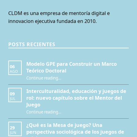
CLDM es una empresa de mentoría digital e
innovacion ejecutiva fundada en 2010.
POSTS RECIENTES
Modelo GPE para Construir un Marco
06
Teórico Doctoral
AGO
“Modelo GPE para Construir un Marco Teórico Doctoral”
Continue reading
…
Interculturalidad, educación y juegos de
09
rol: nuevo capítulo sobre el Mentor del
JUL
Juego
Continue reading
…
“Interculturalidad, educación y juegos de rol: nuevo capítulo sobre el Mentor del Juego”
¿Qué es la Mesa de juego? Una
29
perspectiva sociológica de los juegos de
JUN