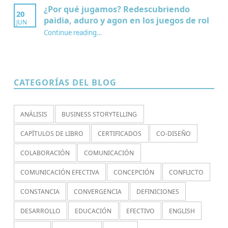
¿Por qué jugamos? Redescubriendo
20
paidia, aduro y agon en los juegos de rol
JUN
Continue reading
…
“¿Por qué jugamos? Redescubriendo paidia, aduro y agon en los juegos de rol”
CATEGORÍAS DEL BLOG
ANÁLISIS
BUSINESS STORYTELLING
CAPÍTULOS DE LIBRO
CERTIFICADOS
CO-DISEÑO
COLABORACIÓN
COMUNICACIÓN
COMUNICACIÓN EFECTIVA
CONCEPCIÓN
CONFLICTO
CONSTANCIA
CONVERGENCIA
DEFINICIONES
DESARROLLO
EDUCACIÓN
EFECTIVO
ENGLISH