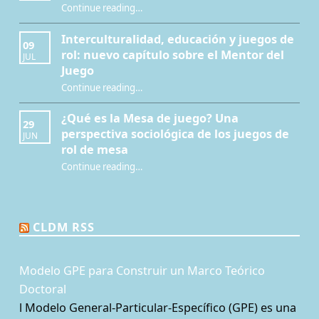
“Modelo GPE para Construir un Marco Teórico Doctoral”
Continue reading
…
Interculturalidad, educación y juegos de
09
rol: nuevo capítulo sobre el Mentor del
JUL
Juego
Continue reading
…
“Interculturalidad, educación y juegos de rol: nuevo capítulo sobre el Mentor del Juego”
¿Qué es la Mesa de juego? Una
29
perspectiva sociológica de los juegos de
JUN
rol de mesa
Continue reading
…
“¿Qué es la Mesa de juego? Una perspectiva sociológica de los juegos de rol de mesa”
CLDM RSS
Modelo GPE para Construir un Marco Teórico
Doctoral
l Modelo General-Particular-Específico (GPE) es una