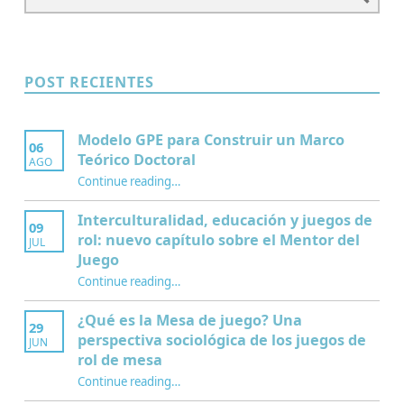
POST RECIENTES
Modelo GPE para Construir un Marco
06
Teórico Doctoral
AGO
“Modelo GPE para Construir un Marco Teórico Doctoral”
Continue reading
…
Interculturalidad, educación y juegos de
09
rol: nuevo capítulo sobre el Mentor del
JUL
Juego
Continue reading
…
“Interculturalidad, educación y juegos de rol: nuevo capítulo sobre el Mentor del Juego”
¿Qué es la Mesa de juego? Una
29
perspectiva sociológica de los juegos de
JUN
rol de mesa
Continue reading
…
“¿Qué es la Mesa de juego? Una perspectiva sociológica de los juegos de rol de mesa”