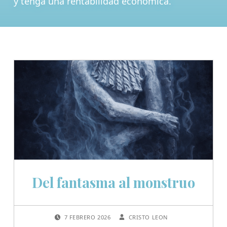
y tenga una rentabilidad económica.
Del fantasma al monstruo
POSTED ON:
WRITTEN BY:
7 FEBRERO 2026
CRISTO LEON