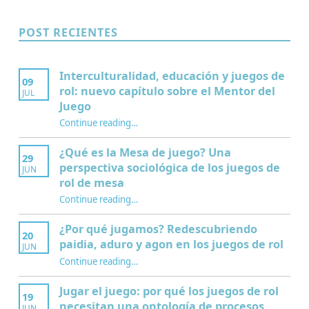
POST RECIENTES
Interculturalidad, educación y juegos de
09
rol: nuevo capítulo sobre el Mentor del
JUL
Juego
Continue reading
…
“Interculturalidad, educación y juegos de rol: nuevo capítulo sobre el Mentor del Juego”
¿Qué es la Mesa de juego? Una
29
perspectiva sociológica de los juegos de
JUN
rol de mesa
Continue reading
…
“¿Qué es la Mesa de juego? Una perspectiva sociológica de los juegos de rol de mesa”
¿Por qué jugamos? Redescubriendo
20
paidia, aduro y agon en los juegos de rol
JUN
Continue reading
…
“¿Por qué jugamos? Redescubriendo paidia, aduro y agon en los juegos de rol”
Jugar el juego: por qué los juegos de rol
19
necesitan una ontología de procesos
JUN