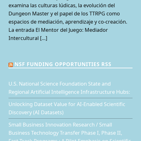
examina las culturas lúdicas, la evolución del
Dungeon Master y el papel de los TTRPG como
espacios de mediación, aprendizaje y co-creación.
La entrada El Mentor del Juego: Mediador
Intercultural […]
NSF FUNDING OPPORTUNITIES RSS
U.S. National Science Foundation State and
Regional Artificial Intelligence Infrastructure Hubs:
Unlocking Dataset Value for AI-Enabled Scientific
Discovery (AI Datasets)
Small Business Innovation Research / Small
Business Technology Transfer Phase I, Phase II,