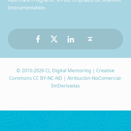
Fast-Track Programs : A Pilot Emphasis on Scientific
Instrumentation.
Facebook
Twitter
LinkedIn
Back to top ↑
© 2010-2026 CL Digital Mentoring | Creative
Commons CC BY-NC-ND | Atribución-NoComercial-
SinDerivadas