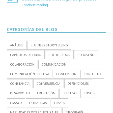
Continue reading
…
“Jugar el juego: por qué los juegos de rol necesitan una ontología de procesos”
CATEGORÍAS DEL BLOG
ANÁLISIS
BUSINESS STORYTELLING
CAPÍTULOS DE LIBRO
CERTIFICADOS
CO-DISEÑO
COLABORACIÓN
COMUNICACIÓN
COMUNICACIÓN EFECTIVA
CONCEPCIÓN
CONFLICTO
CONSTANCIA
CONVERGENCIA
DEFINICIONES
DESARROLLO
EDUCACIÓN
EFECTIVO
ENGLISH
ENSAYO
ESTRATEGIA
FRASES
HABILIDADES INTERCULTURALES
INFOGRAFÍA