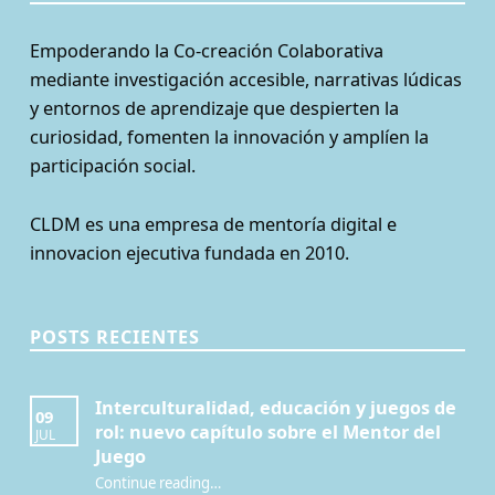
Empoderando la Co-creación Colaborativa
mediante investigación accesible, narrativas lúdicas
y entornos de aprendizaje que despierten la
curiosidad, fomenten la innovación y amplíen la
participación social.
CLDM es una empresa de mentoría digital e
innovacion ejecutiva fundada en 2010.
POSTS RECIENTES
Interculturalidad, educación y juegos de
09
rol: nuevo capítulo sobre el Mentor del
JUL
Juego
Continue reading
…
“Interculturalidad, educación y juegos de rol: nuevo capítulo sobre el Mentor del Juego”