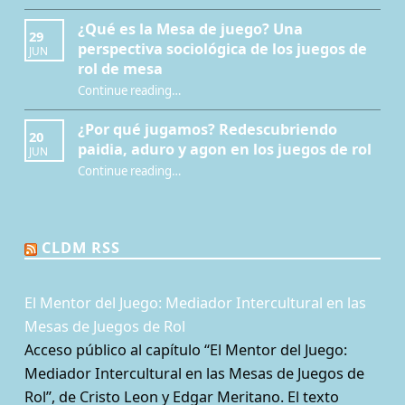
¿Qué es la Mesa de juego? Una
29
perspectiva sociológica de los juegos de
JUN
rol de mesa
Continue reading
…
“¿Qué es la Mesa de juego? Una perspectiva sociológica de los juegos de rol de mesa”
¿Por qué jugamos? Redescubriendo
20
paidia, aduro y agon en los juegos de rol
JUN
Continue reading
…
“¿Por qué jugamos? Redescubriendo paidia, aduro y agon en los juegos de rol”
CLDM RSS
El Mentor del Juego: Mediador Intercultural en las
Mesas de Juegos de Rol
Acceso público al capítulo “El Mentor del Juego:
Mediador Intercultural en las Mesas de Juegos de
Rol”, de Cristo Leon y Edgar Meritano. El texto