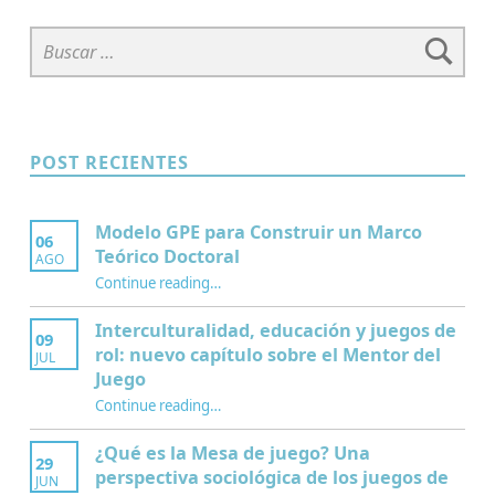
Buscar:
POST RECIENTES
Modelo GPE para Construir un Marco
06
Teórico Doctoral
AGO
“Modelo GPE para Construir un Marco Teórico Doctoral”
Continue reading
…
Interculturalidad, educación y juegos de
09
rol: nuevo capítulo sobre el Mentor del
JUL
Juego
Continue reading
…
“Interculturalidad, educación y juegos de rol: nuevo capítulo sobre el Mentor del Juego”
¿Qué es la Mesa de juego? Una
29
perspectiva sociológica de los juegos de
JUN