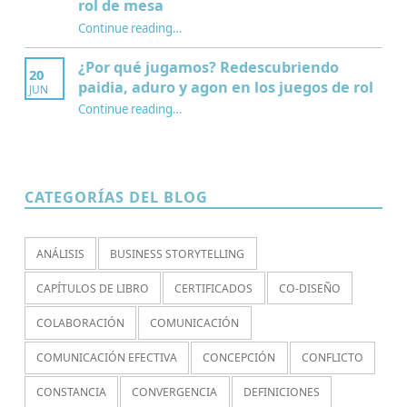
rol de mesa
Continue reading
…
“¿Qué es la Mesa de juego? Una perspectiva sociológica de los juegos de rol de mesa”
¿Por qué jugamos? Redescubriendo
20
paidia, aduro y agon en los juegos de rol
JUN
Continue reading
…
“¿Por qué jugamos? Redescubriendo paidia, aduro y agon en los juegos de rol”
CATEGORÍAS DEL BLOG
ANÁLISIS
BUSINESS STORYTELLING
CAPÍTULOS DE LIBRO
CERTIFICADOS
CO-DISEÑO
COLABORACIÓN
COMUNICACIÓN
COMUNICACIÓN EFECTIVA
CONCEPCIÓN
CONFLICTO
CONSTANCIA
CONVERGENCIA
DEFINICIONES