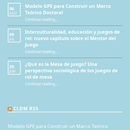
Modelo GPE para Construir un Marco
06
Teórico Doctoral
AGO
“Modelo GPE para Construir un Marco Teórico Doctoral”
Continue reading
…
Interculturalidad, educación y juegos de
09
rol: nuevo capítulo sobre el Mentor del
JUL
Juego
Continue reading
…
“Interculturalidad, educación y juegos de rol: nuevo capítulo sobre el Mentor del Juego”
¿Qué es la Mesa de juego? Una
29
perspectiva sociológica de los juegos de
JUN
rol de mesa
Continue reading
…
“¿Qué es la Mesa de juego? Una perspectiva sociológica de los juegos de rol de mesa”
CLDM RSS
Modelo GPE para Construir un Marco Teórico