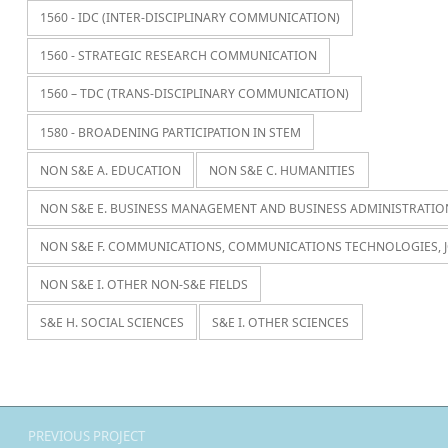
1560 - IDC (INTER-DISCIPLINARY COMMUNICATION)
1560 - STRATEGIC RESEARCH COMMUNICATION
1560 – TDC (TRANS-DISCIPLINARY COMMUNICATION)
1580 - BROADENING PARTICIPATION IN STEM
NON S&E A. EDUCATION
NON S&E C. HUMANITIES
NON S&E E. BUSINESS MANAGEMENT AND BUSINESS ADMINISTRATIO
NON S&E F. COMMUNICATIONS, COMMUNICATIONS TECHNOLOGIES, 
NON S&E I. OTHER NON-S&E FIELDS
S&E H. SOCIAL SCIENCES
S&E I. OTHER SCIENCES
Navegación de entradas
PREVIOUS PROJECT