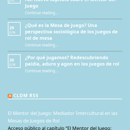
Juego
Continue reading
…
“Interculturalidad, educación y juegos de rol: nuevo capítulo sobre el Mentor del Juego”
¿Qué es la Mesa de juego? Una
29
perspectiva sociológica de los juegos de
JUN
rol de mesa
Continue reading
…
“¿Qué es la Mesa de juego? Una perspectiva sociológica de los juegos de rol de mesa”
¿Por qué jugamos? Redescubriendo
20
paidia, aduro y agon en los juegos de rol
JUN
Continue reading
…
“¿Por qué jugamos? Redescubriendo paidia, aduro y agon en los juegos de rol”
CLDM RSS
El Mentor del Juego: Mediador Intercultural en las
Mesas de Juegos de Rol
Acceso público al capítulo “El Mentor del Juego: