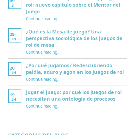
09
rol: nuevo capítulo sobre el Mentor del
JUL
Juego
Continue reading
…
“Interculturalidad, educación y juegos de rol: nuevo capítulo sobre el Mentor del Juego”
¿Qué es la Mesa de juego? Una
29
perspectiva sociológica de los juegos de
JUN
rol de mesa
Continue reading
…
“¿Qué es la Mesa de juego? Una perspectiva sociológica de los juegos de rol de mesa”
¿Por qué jugamos? Redescubriendo
20
paidia, aduro y agon en los juegos de rol
JUN
Continue reading
…
“¿Por qué jugamos? Redescubriendo paidia, aduro y agon en los juegos de rol”
Jugar el juego: por qué los juegos de rol
19
necesitan una ontología de procesos
JUN
Continue reading
…
“Jugar el juego: por qué los juegos de rol necesitan una ontología de procesos”