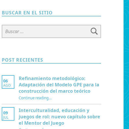
BUSCAR EN EL SITIO
Buscar:
POST RECIENTES
Refinamiento metodológico:
06
Adaptación del Modelo GPE para la
AGO
construcción del marco teórico
Continue reading
“Refinamiento metodológico: Adaptación del Modelo GPE para la construcción del marco teórico”
…
Interculturalidad, educación y
09
juegos de rol: nuevo capítulo sobre
JUL
el Mentor del Juego