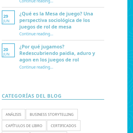
Continue reading
…
“Interculturalidad, educación y juegos de rol: nuevo capítulo sobre el Mentor del Juego”
¿Qué es la Mesa de juego? Una
29
perspectiva sociológica de los
JUN
juegos de rol de mesa
Continue reading
…
“¿Qué es la Mesa de juego? Una perspectiva sociológica de los juegos de rol de mesa”
¿Por qué jugamos?
20
Redescubriendo paidia, aduro y
JUN
agon en los juegos de rol
Continue reading
…
“¿Por qué jugamos? Redescubriendo paidia, aduro y agon en los juegos de rol”
CATEGORÍAS DEL BLOG
ANÁLISIS
BUSINESS STORYTELLING
CAPÍTULOS DE LIBRO
CERTIFICADOS