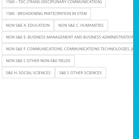
1560 – TDC (TRANS-DISCIPLINARY COMMUNICATION)
1580 - BROADENING PARTICIPATION IN STEM
NON S&E A. EDUCATION
NON S&E C. HUMANITIES
NON S&E E. BUSINESS MANAGEMENT AND BUSINESS ADMINISTRATION
NON S&E F. COMMUNICATIONS, COMMUNICATIONS TECHNOLOGIES, JOU
NON S&E I. OTHER NON-S&E FIELDS
S&E H. SOCIAL SCIENCES
S&E I. OTHER SCIENCES