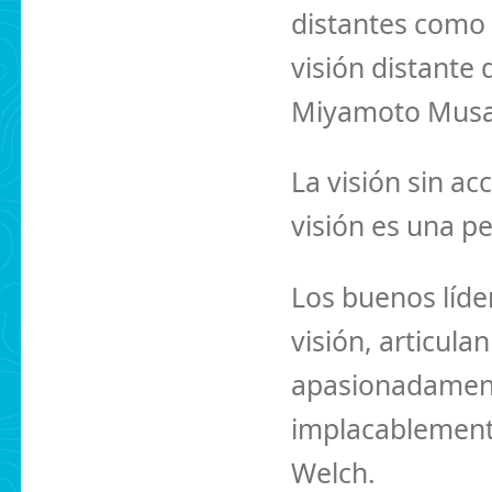
distantes como 
visión distante 
Miyamoto Musa
La visión sin ac
visión es una p
Los buenos líde
visión, articula
apasionadamente
implacablemente
Welch.