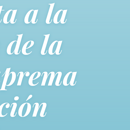
a a la
 de la
uprema
ción