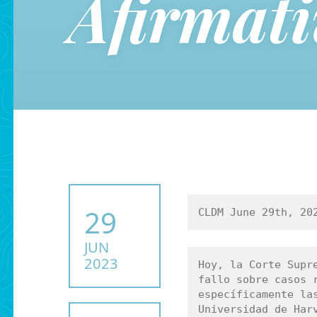
Afirmat
POSTED ON:
29
CLDM June 29th, 20
JUN
2023
Hoy, la Corte Supre
fallo sobre casos r
específicamente las
Universidad de Harv