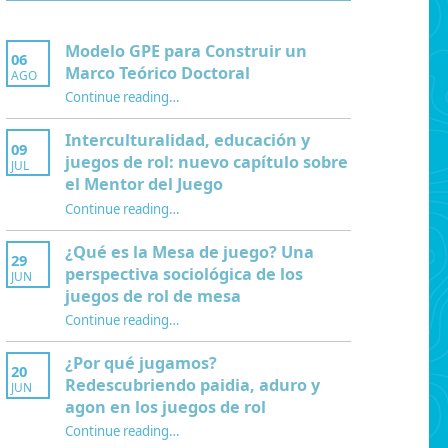
Modelo GPE para Construir un
06
Marco Teórico Doctoral
AGO
“Modelo GPE para Construir un Marco Teórico Doctoral”
Continue reading
…
Interculturalidad, educación y
09
juegos de rol: nuevo capítulo sobre
JUL
el Mentor del Juego
Continue reading
…
“Interculturalidad, educación y juegos de rol: nuevo capítulo sobre el Mentor del Juego”
¿Qué es la Mesa de juego? Una
29
perspectiva sociológica de los
JUN
juegos de rol de mesa
Continue reading
…
“¿Qué es la Mesa de juego? Una perspectiva sociológica de los juegos de rol de mesa”
¿Por qué jugamos?
20
Redescubriendo paidia, aduro y
JUN
agon en los juegos de rol
Continue reading
…
“¿Por qué jugamos? Redescubriendo paidia, aduro y agon en los juegos de rol”