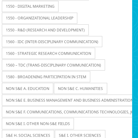
1550 - DIGITAL MARKETING
1550 - ORGANIZATIONAL LEADERSHIP
1550 - R&D (RESEARCH AND DEVELOPMENT)
1560 - IDC (INTER-DISCIPLINARY COMMUNICATION)
1560 - STRATEGIC RESEARCH COMMUNICATION
1560 – TDC (TRANS-DISCIPLINARY COMMUNICATION)
1580 - BROADENING PARTICIPATION IN STEM
NON S&E A. EDUCATION
NON S&E C. HUMANITIES
NON S&E E. BUSINESS MANAGEMENT AND BUSINESS ADMINISTRATION
NON S&E F. COMMUNICATIONS, COMMUNICATIONS TECHNOLOGIES, JOU
NON S&E I. OTHER NON-S&E FIELDS
S&E H. SOCIAL SCIENCES
S&E I. OTHER SCIENCES