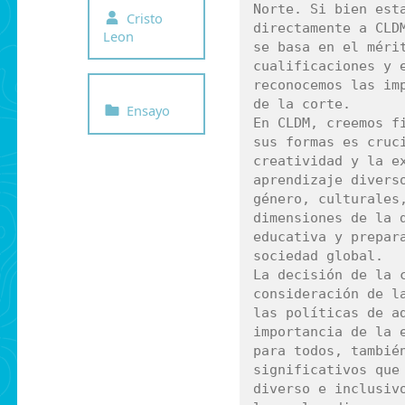
Written by:
Norte. Si bien esta
Cristo
directamente a CLDM
Leon
se basa en el mérit
cualificaciones y e
reconocemos las imp
Categorized in:
de la corte.

Ensayo
En CLDM, creemos fi
sus formas es cruci
creatividad y la ex
aprendizaje diverso
género, culturales,
dimensiones de la d
educativa y prepara
sociedad global.

La decisión de la c
consideración de la
las políticas de ad
importancia de la e
para todos, también
significativos que 
diverso e inclusivo