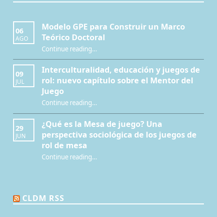
Modelo GPE para Construir un Marco
06
Teórico Doctoral
AGO
“Modelo GPE para Construir un Marco Teórico Doctoral”
Continue reading
…
Interculturalidad, educación y juegos de
09
rol: nuevo capítulo sobre el Mentor del
JUL
Juego
Continue reading
…
“Interculturalidad, educación y juegos de rol: nuevo capítulo sobre el Mentor del Juego”
¿Qué es la Mesa de juego? Una
29
perspectiva sociológica de los juegos de
JUN
rol de mesa
Continue reading
…
“¿Qué es la Mesa de juego? Una perspectiva sociológica de los juegos de rol de mesa”
CLDM RSS