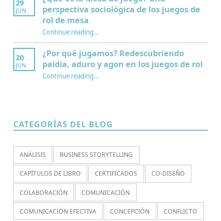
29
perspectiva sociológica de los juegos de
JUN
rol de mesa
Continue reading
…
“¿Qué es la Mesa de juego? Una perspectiva sociológica de los juegos de rol de mesa”
¿Por qué jugamos? Redescubriendo
20
paidia, aduro y agon en los juegos de rol
JUN
Continue reading
…
“¿Por qué jugamos? Redescubriendo paidia, aduro y agon en los juegos de rol”
CATEGORÍAS DEL BLOG
ANÁLISIS
BUSINESS STORYTELLING
CAPÍTULOS DE LIBRO
CERTIFICADOS
CO-DISEÑO
COLABORACIÓN
COMUNICACIÓN
COMUNICACIÓN EFECTIVA
CONCEPCIÓN
CONFLICTO