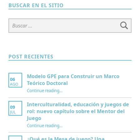
BUSCAR EN EL SITIO
Buscar:
POST RECIENTES
Modelo GPE para Construir un Marco
06
Teórico Doctoral
AGO
“Modelo GPE para Construir un Marco Teórico Doctoral”
Continue reading
…
Interculturalidad, educación y juegos de
09
rol: nuevo capítulo sobre el Mentor del
JUL
Juego
Continue reading
…
“Interculturalidad, educación y juegos de rol: nuevo capítulo sobre el Mentor del Juego”
¿Qué es la Mesa de juego? Una