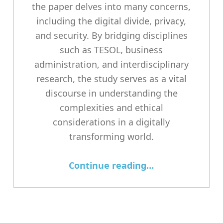
the paper delves into many concerns,
including the digital divide, privacy,
and security. By bridging disciplines
such as TESOL, business
administration, and interdisciplinary
research, the study serves as a vital
discourse in understanding the
complexities and ethical
considerations in a digitally
transforming world.
Continue reading
…
“Dr Jasmin Cowin to present at the 23rd European Cultures in Business and Corporate Communication research network conference”