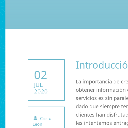
Introducció
POSTED ON:
02
La importancia de cr
JUL
obtener información 
2020
servicios es sin para
dado que siempre ten
clientes han disfruta
Written by:
Cristo
les intentamos entrag
Leon