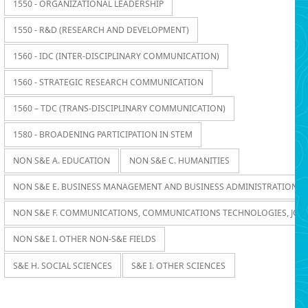
1550 - ORGANIZATIONAL LEADERSHIP
1550 - R&D (RESEARCH AND DEVELOPMENT)
1560 - IDC (INTER-DISCIPLINARY COMMUNICATION)
1560 - STRATEGIC RESEARCH COMMUNICATION
1560 – TDC (TRANS-DISCIPLINARY COMMUNICATION)
1580 - BROADENING PARTICIPATION IN STEM
NON S&E A. EDUCATION
NON S&E C. HUMANITIES
NON S&E E. BUSINESS MANAGEMENT AND BUSINESS ADMINISTRATION
NON S&E F. COMMUNICATIONS, COMMUNICATIONS TECHNOLOGIES, JOU
NON S&E I. OTHER NON-S&E FIELDS
S&E H. SOCIAL SCIENCES
S&E I. OTHER SCIENCES