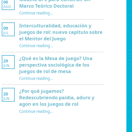
06
Marco Teórico Doctoral
AGO
“Modelo GPE para Construir un Marco Teórico Doctoral”
Continue reading
…
Interculturalidad, educación y
09
juegos de rol: nuevo capítulo sobre
JUL
el Mentor del Juego
Continue reading
…
“Interculturalidad, educación y juegos de rol: nuevo capítulo sobre el Mentor del Juego”
¿Qué es la Mesa de juego? Una
29
perspectiva sociológica de los
JUN
juegos de rol de mesa
Continue reading
…
“¿Qué es la Mesa de juego? Una perspectiva sociológica de los juegos de rol de mesa”
¿Por qué jugamos?
20
Redescubriendo paidia, aduro y
JUN
agon en los juegos de rol
Continue reading
…
“¿Por qué jugamos? Redescubriendo paidia, aduro y agon en los juegos de rol”