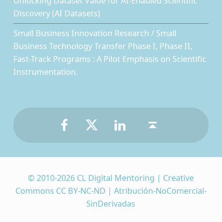
Unlocking Dataset Value for AI-Enabled Scientific
Discovery (AI Datasets)
Small Business Innovation Research / Small
Business Technology Transfer Phase I, Phase II,
Fast-Track Programs : A Pilot Emphasis on Scientific
Instrumentation.
Facebook
Twitter
LinkedIn
Back to top ↑
© 2010-2026 CL Digital Mentoring | Creative
Commons CC BY-NC-ND | Atribución-NoComercial-
SinDerivadas