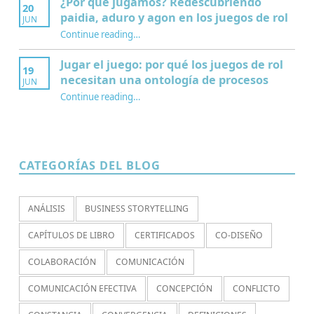
¿Por qué jugamos? Redescubriendo
20
paidia, aduro y agon en los juegos de rol
JUN
Continue reading
…
“¿Por qué jugamos? Redescubriendo paidia, aduro y agon en los juegos de rol”
Jugar el juego: por qué los juegos de rol
19
necesitan una ontología de procesos
JUN
Continue reading
…
“Jugar el juego: por qué los juegos de rol necesitan una ontología de procesos”
CATEGORÍAS DEL BLOG
ANÁLISIS
BUSINESS STORYTELLING
CAPÍTULOS DE LIBRO
CERTIFICADOS
CO-DISEÑO
COLABORACIÓN
COMUNICACIÓN
COMUNICACIÓN EFECTIVA
CONCEPCIÓN
CONFLICTO