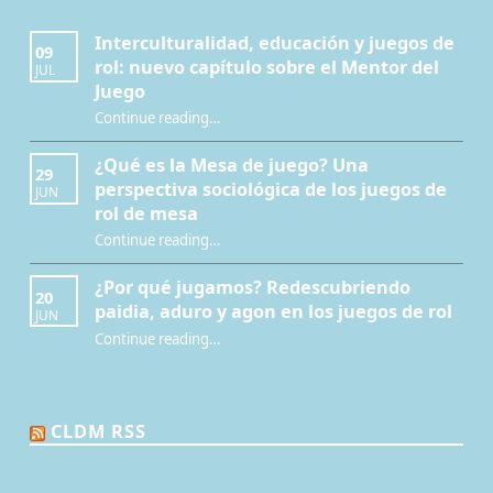
Interculturalidad, educación y juegos de
09
rol: nuevo capítulo sobre el Mentor del
JUL
Juego
Continue reading
…
“Interculturalidad, educación y juegos de rol: nuevo capítulo sobre el Mentor del Juego”
¿Qué es la Mesa de juego? Una
29
perspectiva sociológica de los juegos de
JUN
rol de mesa
Continue reading
…
“¿Qué es la Mesa de juego? Una perspectiva sociológica de los juegos de rol de mesa”
¿Por qué jugamos? Redescubriendo
20
paidia, aduro y agon en los juegos de rol
JUN
Continue reading
…
“¿Por qué jugamos? Redescubriendo paidia, aduro y agon en los juegos de rol”
CLDM RSS