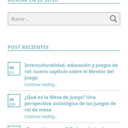
BUSCAR EN EL SITIO
Buscar:
POST RECIENTES
Interculturalidad, educación y juegos de
09
rol: nuevo capítulo sobre el Mentor del
JUL
Juego
Continue reading
…
“Interculturalidad, educación y juegos de rol: nuevo capítulo sobre el Mentor del Juego”
¿Qué es la Mesa de juego? Una
29
perspectiva sociológica de los juegos de
JUN
rol de mesa
Continue reading
…
“¿Qué es la Mesa de juego? Una perspectiva sociológica de los juegos de rol de mesa”