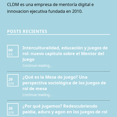
CLDM es una empresa de mentoría digital e
innovacion ejecutiva fundada en 2010.
POSTS RECIENTES
Interculturalidad, educación y juegos de
09
rol: nuevo capítulo sobre el Mentor del
JUL
Juego
Continue reading
…
“Interculturalidad, educación y juegos de rol: nuevo capítulo sobre el Mentor del Juego”
¿Qué es la Mesa de juego? Una
29
perspectiva sociológica de los juegos de
JUN
rol de mesa
Continue reading
…
“¿Qué es la Mesa de juego? Una perspectiva sociológica de los juegos de rol de mesa”
¿Por qué jugamos? Redescubriendo
20
paidia, aduro y agon en los juegos de rol
JUN