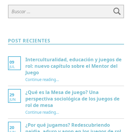
Buscar:
POST RECIENTES
Interculturalidad, educación y juegos de
09
rol: nuevo capítulo sobre el Mentor del
JUL
Juego
Continue reading
…
“Interculturalidad, educación y juegos de rol: nuevo capítulo sobre el Mentor del Juego”
¿Qué es la Mesa de juego? Una
29
perspectiva sociológica de los juegos de
JUN
rol de mesa
Continue reading
…
“¿Qué es la Mesa de juego? Una perspectiva sociológica de los juegos de rol de mesa”
¿Por qué jugamos? Redescubriendo
20
paidia, aduro y agon en los juegos de rol