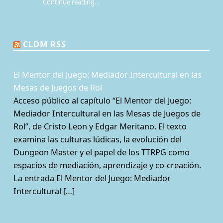
Continue reading
…
“¿Por qué jugamos? Redescubriendo paidia, aduro y agon en los juegos de rol”
CLDM RSS
El Mentor del Juego: Mediador Intercultural en las
Mesas de Juegos de Rol
Acceso público al capítulo “El Mentor del Juego:
Mediador Intercultural en las Mesas de Juegos de
Rol”, de Cristo Leon y Edgar Meritano. El texto
examina las culturas lúdicas, la evolución del
Dungeon Master y el papel de los TTRPG como
espacios de mediación, aprendizaje y co-creación.
La entrada El Mentor del Juego: Mediador
Intercultural […]