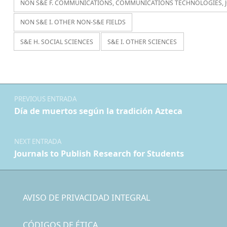
NON S&E F. COMMUNICATIONS, COMMUNICATIONS TECHNOLOGIES, 
NON S&E I. OTHER NON-S&E FIELDS
S&E H. SOCIAL SCIENCES
S&E I. OTHER SCIENCES
Navegación de entradas
PREVIOUS ENTRADA
Día de muertos según la tradición Azteca
NEXT ENTRADA
Journals to Publish Research for Students
AVISO DE PRIVACIDAD INTEGRAL
CÓDIGOS DE ÉTICA