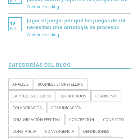
JUN
Continue reading
…
“¿Por qué jugamos? Redescubriendo paidia, aduro y agon en los juegos de rol”
Jugar el juego: por qué los juegos de rol
19
necesitan una ontología de procesos
JUN
Continue reading
…
“Jugar el juego: por qué los juegos de rol necesitan una ontología de procesos”
CATEGORÍAS DEL BLOG
ANÁLISIS
BUSINESS STORYTELLING
CAPÍTULOS DE LIBRO
CERTIFICADOS
CO-DISEÑO
COLABORACIÓN
COMUNICACIÓN
COMUNICACIÓN EFECTIVA
CONCEPCIÓN
CONFLICTO
CONSTANCIA
CONVERGENCIA
DEFINICIONES