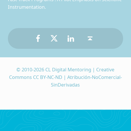
Instrumentation.
Facebook
Twitter
LinkedIn
Back to top ↑
© 2010-2026 CL Digital Mentoring | Creative
Commons CC BY-NC-ND | Atribución-NoComercial-
SinDerivadas