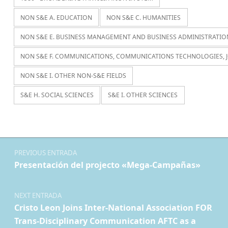
NON S&E A. EDUCATION
NON S&E C. HUMANITIES
NON S&E E. BUSINESS MANAGEMENT AND BUSINESS ADMINISTRATIO
NON S&E F. COMMUNICATIONS, COMMUNICATIONS TECHNOLOGIES, 
NON S&E I. OTHER NON-S&E FIELDS
S&E H. SOCIAL SCIENCES
S&E I. OTHER SCIENCES
Navegación de entradas
PREVIOUS ENTRADA
Presentación del projecto «Mega-Campañas»
NEXT ENTRADA
Cristo Leon Joins Inter-National Association FOR
Trans-Disciplinary Communication AFTC as a