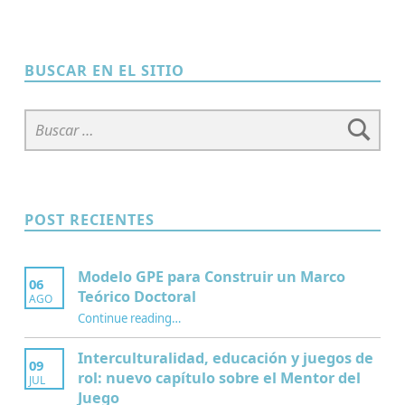
BUSCAR EN EL SITIO
Buscar:
POST RECIENTES
Modelo GPE para Construir un Marco
06
Teórico Doctoral
AGO
“Modelo GPE para Construir un Marco Teórico Doctoral”
Continue reading
…
Interculturalidad, educación y juegos de
09
rol: nuevo capítulo sobre el Mentor del
JUL
Juego