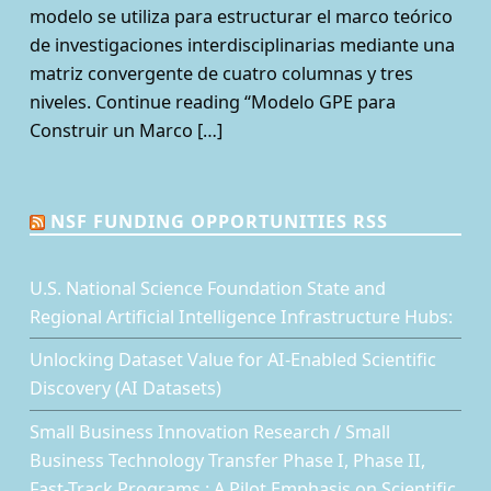
modelo se utiliza para estructurar el marco teórico
de investigaciones interdisciplinarias mediante una
matriz convergente de cuatro columnas y tres
niveles. Continue reading “Modelo GPE para
Construir un Marco […]
NSF FUNDING OPPORTUNITIES RSS
U.S. National Science Foundation State and
Regional Artificial Intelligence Infrastructure Hubs:
Unlocking Dataset Value for AI-Enabled Scientific
Discovery (AI Datasets)
Small Business Innovation Research / Small
Business Technology Transfer Phase I, Phase II,
Fast-Track Programs : A Pilot Emphasis on Scientific