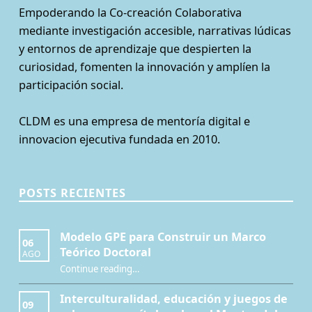
Empoderando la Co-creación Colaborativa
mediante investigación accesible, narrativas lúdicas
y entornos de aprendizaje que despierten la
curiosidad, fomenten la innovación y amplíen la
participación social.
CLDM es una empresa de mentoría digital e
innovacion ejecutiva fundada en 2010.
POSTS RECIENTES
Modelo GPE para Construir un Marco
06
Teórico Doctoral
AGO
“Modelo GPE para Construir un Marco Teórico Doctoral”
Continue reading
…
Interculturalidad, educación y juegos de
09