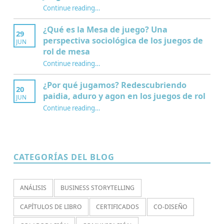
Continue reading
…
“Interculturalidad, educación y juegos de rol: nuevo capítulo sobre el Mentor del Juego”
¿Qué es la Mesa de juego? Una
29
perspectiva sociológica de los juegos de
JUN
rol de mesa
Continue reading
…
“¿Qué es la Mesa de juego? Una perspectiva sociológica de los juegos de rol de mesa”
¿Por qué jugamos? Redescubriendo
20
paidia, aduro y agon en los juegos de rol
JUN
Continue reading
…
“¿Por qué jugamos? Redescubriendo paidia, aduro y agon en los juegos de rol”
CATEGORÍAS DEL BLOG
ANÁLISIS
BUSINESS STORYTELLING
CAPÍTULOS DE LIBRO
CERTIFICADOS
CO-DISEÑO