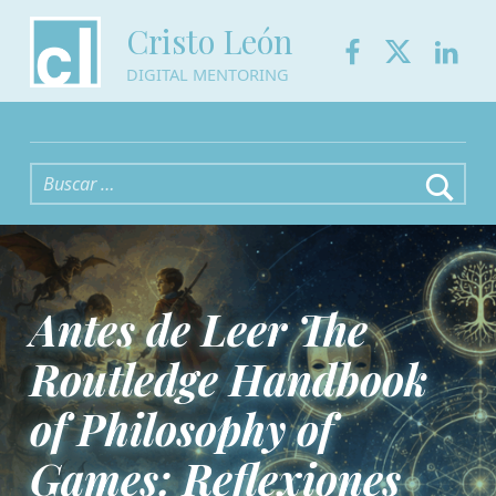
Facebook
Twitter
Link
Cristo León
DIGITAL MENTORING
Buscar:
Antes de Leer The
Routledge Handbook
of Philosophy of
Games: Reflexiones