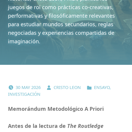
juegos de rol como prácticas co-creativas,
performativas y filosóficamente relevantes
para estudiar mundos secundarios, reglas
negociadas y experiencias compartidas de
imaginación.
POSTED ON:
WRITTEN BY:
CATEGORIZED IN:
30
MAY
2026
CRISTO LEON
ENSAYO
,
INVESTIGACIÓN
Memorándum Metodológico A Priori
Antes de la lectura de
The Routledge