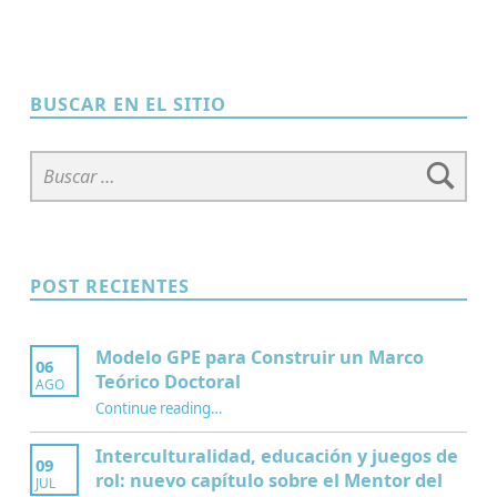
Skip back to main navigation
BUSCAR EN EL SITIO
Buscar:
POST RECIENTES
Modelo GPE para Construir un Marco
06
Teórico Doctoral
AGO
“Modelo GPE para Construir un Marco Teórico Doctoral”
Continue reading
…
Interculturalidad, educación y juegos de
09
rol: nuevo capítulo sobre el Mentor del
JUL