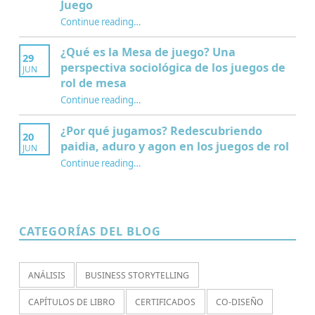
Juego
Continue reading
…
“Interculturalidad, educación y juegos de rol: nuevo capítulo sobre el Mentor del Juego”
¿Qué es la Mesa de juego? Una
29
perspectiva sociológica de los juegos de
JUN
rol de mesa
Continue reading
…
“¿Qué es la Mesa de juego? Una perspectiva sociológica de los juegos de rol de mesa”
¿Por qué jugamos? Redescubriendo
20
paidia, aduro y agon en los juegos de rol
JUN
Continue reading
…
“¿Por qué jugamos? Redescubriendo paidia, aduro y agon en los juegos de rol”
CATEGORÍAS DEL BLOG
ANÁLISIS
BUSINESS STORYTELLING
CAPÍTULOS DE LIBRO
CERTIFICADOS
CO-DISEÑO