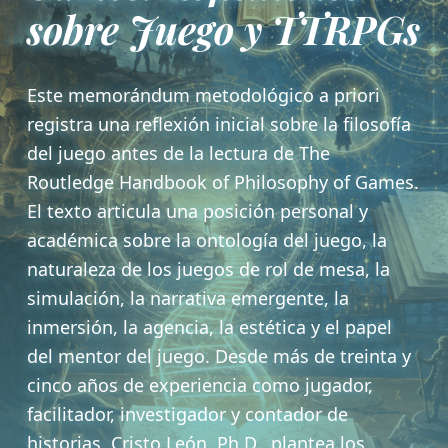
sobre Juego y TTRPGs
Este memorándum metodológico a priori
registra una reflexión inicial sobre la filosofía
del juego antes de la lectura de The
Routledge Handbook of Philosophy of Games.
El texto articula una posición personal y
académica sobre la ontología del juego, la
naturaleza de los juegos de rol de mesa, la
simulación, la narrativa emergente, la
inmersión, la agencia, la estética y el papel
del mentor del juego. Desde más de treinta y
cinco años de experiencia como jugador,
facilitador, investigador y contador de
historias, Cristo León, Ph.D., plantea los