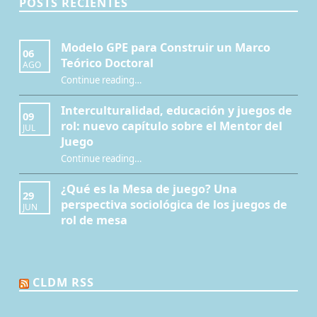
POSTS RECIENTES
Modelo GPE para Construir un Marco
06
Teórico Doctoral
AGO
“Modelo GPE para Construir un Marco Teórico Doctoral”
Continue reading
…
Interculturalidad, educación y juegos de
09
rol: nuevo capítulo sobre el Mentor del
JUL
Juego
Continue reading
…
“Interculturalidad, educación y juegos de rol: nuevo capítulo sobre el Mentor del Juego”
¿Qué es la Mesa de juego? Una
29
perspectiva sociológica de los juegos de
JUN
rol de mesa
CLDM RSS