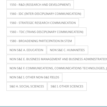
1550 - R&D (RESEARCH AND DEVELOPMENT)
1560 - IDC (INTER-DISCIPLINARY COMMUNICATION)
1560 - STRATEGIC RESEARCH COMMUNICATION
1560 – TDC (TRANS-DISCIPLINARY COMMUNICATION)
1580 - BROADENING PARTICIPATION IN STEM
NON S&E A. EDUCATION
NON S&E C. HUMANITIES
NON S&E E. BUSINESS MANAGEMENT AND BUSINESS ADMINISTRATIO
NON S&E F. COMMUNICATIONS, COMMUNICATIONS TECHNOLOGIES, 
NON S&E I. OTHER NON-S&E FIELDS
S&E H. SOCIAL SCIENCES
S&E I. OTHER SCIENCES
Navegación de entradas