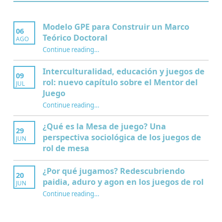
Modelo GPE para Construir un Marco
06
Teórico Doctoral
AGO
“Modelo GPE para Construir un Marco Teórico Doctoral”
Continue reading
…
Interculturalidad, educación y juegos de
09
rol: nuevo capítulo sobre el Mentor del
JUL
Juego
Continue reading
…
“Interculturalidad, educación y juegos de rol: nuevo capítulo sobre el Mentor del Juego”
¿Qué es la Mesa de juego? Una
29
perspectiva sociológica de los juegos de
JUN
rol de mesa
¿Por qué jugamos? Redescubriendo
20
paidia, aduro y agon en los juegos de rol
JUN
Continue reading
…
“¿Por qué jugamos? Redescubriendo paidia, aduro y agon en los juegos de rol”