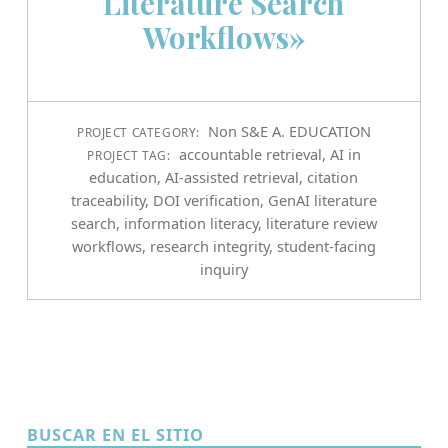
Literature Search
Workflows»
Non S&E A. EDUCATION
PROJECT CATEGORY:
accountable retrieval
,
AI in
PROJECT TAG:
education
,
AI-assisted retrieval
,
citation
traceability
,
DOI verification
,
GenAI literature
search
,
information literacy
,
literature review
workflows
,
research integrity
,
student-facing
inquiry
BUSCAR EN EL SITIO