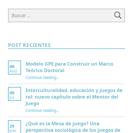
Buscar:
POST RECIENTES
Modelo GPE para Construir un Marco
06
Teórico Doctoral
AGO
“Modelo GPE para Construir un Marco Teórico Doctoral”
Continue reading
…
Interculturalidad, educación y juegos de
09
rol: nuevo capítulo sobre el Mentor del
JUL
Juego
Continue reading
…
“Interculturalidad, educación y juegos de rol: nuevo capítulo sobre el Mentor del Juego”
¿Qué es la Mesa de juego? Una
29
perspectiva sociológica de los juegos de
JUN