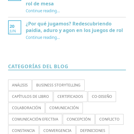
rol de mesa
Continue reading
…
“¿Qué es la Mesa de juego? Una perspectiva sociológica de los juegos de rol de mesa”
¿Por qué jugamos? Redescubriendo
20
paidia, aduro y agon en los juegos de rol
JUN
Continue reading
…
“¿Por qué jugamos? Redescubriendo paidia, aduro y agon en los juegos de rol”
CATEGORÍAS DEL BLOG
ANÁLISIS
BUSINESS STORYTELLING
CAPÍTULOS DE LIBRO
CERTIFICADOS
CO-DISEÑO
COLABORACIÓN
COMUNICACIÓN
COMUNICACIÓN EFECTIVA
CONCEPCIÓN
CONFLICTO
CONSTANCIA
CONVERGENCIA
DEFINICIONES