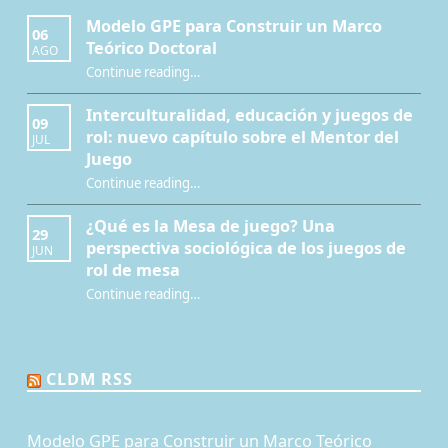
Modelo GPE para Construir un Marco
06
Teórico Doctoral
AGO
“Modelo GPE para Construir un Marco Teórico Doctoral”
Continue reading
…
Interculturalidad, educación y juegos de
09
rol: nuevo capítulo sobre el Mentor del
JUL
Juego
Continue reading
…
“Interculturalidad, educación y juegos de rol: nuevo capítulo sobre el Mentor del Juego”
¿Qué es la Mesa de juego? Una
29
perspectiva sociológica de los juegos de
JUN
rol de mesa
Continue reading
…
“¿Qué es la Mesa de juego? Una perspectiva sociológica de los juegos de rol de mesa”
CLDM RSS
Modelo GPE para Construir un Marco Teórico