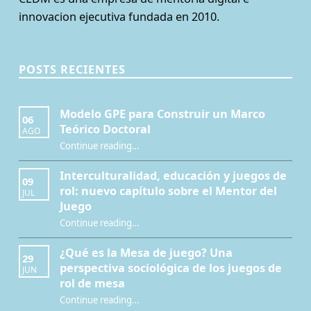
innovacion ejecutiva fundada en 2010.
POSTS RECIENTES
Modelo GPE para Construir un Marco
06
Teórico Doctoral
AGO
“Modelo GPE para Construir un Marco Teórico Doctoral”
Continue reading
…
Interculturalidad, educación y juegos de
09
rol: nuevo capítulo sobre el Mentor del
JUL
Juego
Continue reading
…
“Interculturalidad, educación y juegos de rol: nuevo capítulo sobre el Mentor del Juego”
¿Qué es la Mesa de juego? Una
29
perspectiva sociológica de los juegos de
JUN
rol de mesa
Continue reading
…
“¿Qué es la Mesa de juego? Una perspectiva sociológica de los juegos de rol de mesa”