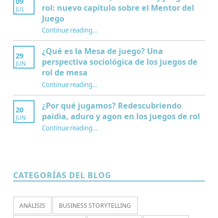
09
rol: nuevo capítulo sobre el Mentor del
JUL
Juego
Continue reading
…
“Interculturalidad, educación y juegos de rol: nuevo capítulo sobre el Mentor del Juego”
¿Qué es la Mesa de juego? Una
29
perspectiva sociológica de los juegos de
JUN
rol de mesa
Continue reading
…
“¿Qué es la Mesa de juego? Una perspectiva sociológica de los juegos de rol de mesa”
¿Por qué jugamos? Redescubriendo
20
paidia, aduro y agon en los juegos de rol
JUN
Continue reading
…
“¿Por qué jugamos? Redescubriendo paidia, aduro y agon en los juegos de rol”
CATEGORÍAS DEL BLOG
ANÁLISIS
BUSINESS STORYTELLING