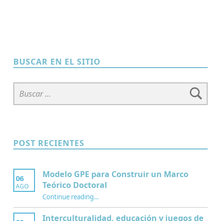
BUSCAR EN EL SITIO
Buscar:
POST RECIENTES
Modelo GPE para Construir un Marco
06
Teórico Doctoral
AGO
“Modelo GPE para Construir un Marco Teórico Doctoral”
Continue reading
…
Interculturalidad, educación y juegos de