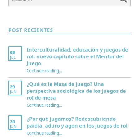
POST RECIENTES
Interculturalidad, educación y juegos de
09
rol: nuevo capítulo sobre el Mentor del
JUL
Juego
Continue reading
…
“Interculturalidad, educación y juegos de rol: nuevo capítulo sobre el Mentor del Juego”
¿Qué es la Mesa de juego? Una
29
perspectiva sociológica de los juegos de
JUN
rol de mesa
Continue reading
…
“¿Qué es la Mesa de juego? Una perspectiva sociológica de los juegos de rol de mesa”
¿Por qué jugamos? Redescubriendo
20
paidia, aduro y agon en los juegos de rol
JUN
Continue reading
…
“¿Por qué jugamos? Redescubriendo paidia, aduro y agon en los juegos de rol”