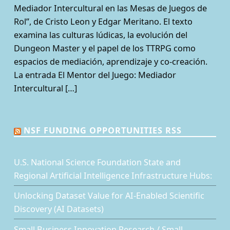
Mediador Intercultural en las Mesas de Juegos de
Rol”, de Cristo Leon y Edgar Meritano. El texto
examina las culturas lúdicas, la evolución del
Dungeon Master y el papel de los TTRPG como
espacios de mediación, aprendizaje y co-creación.
La entrada El Mentor del Juego: Mediador
Intercultural […]
NSF FUNDING OPPORTUNITIES RSS
U.S. National Science Foundation State and
Regional Artificial Intelligence Infrastructure Hubs:
Unlocking Dataset Value for AI-Enabled Scientific
Discovery (AI Datasets)
Small Business Innovation Research / Small