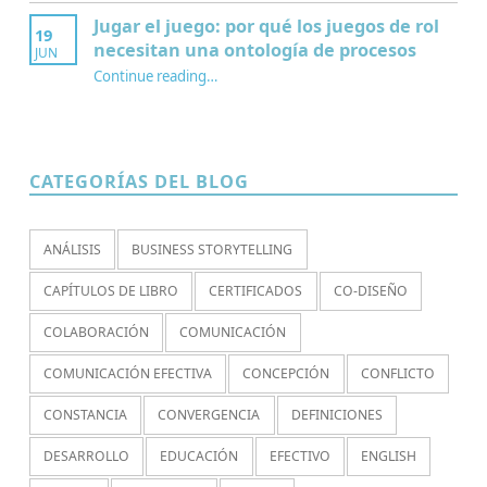
Jugar el juego: por qué los juegos de rol
19
necesitan una ontología de procesos
JUN
Continue reading
…
“Jugar el juego: por qué los juegos de rol necesitan una ontología de procesos”
CATEGORÍAS DEL BLOG
ANÁLISIS
BUSINESS STORYTELLING
CAPÍTULOS DE LIBRO
CERTIFICADOS
CO-DISEÑO
COLABORACIÓN
COMUNICACIÓN
COMUNICACIÓN EFECTIVA
CONCEPCIÓN
CONFLICTO
CONSTANCIA
CONVERGENCIA
DEFINICIONES
DESARROLLO
EDUCACIÓN
EFECTIVO
ENGLISH