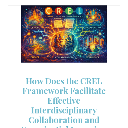
How Does the CREL
Framework Facilitate
Effective
Interdisciplinary
Collaboration and