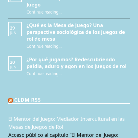
Juego
Continue reading
…
“Interculturalidad, educación y juegos de rol: nuevo capítulo sobre el Mentor del Juego”
¿Qué es la Mesa de juego? Una
29
perspectiva sociológica de los juegos de
JUN
rol de mesa
Continue reading
…
“¿Qué es la Mesa de juego? Una perspectiva sociológica de los juegos de rol de mesa”
¿Por qué jugamos? Redescubriendo
20
paidia, aduro y agon en los juegos de rol
JUN
Continue reading
…
“¿Por qué jugamos? Redescubriendo paidia, aduro y agon en los juegos de rol”
CLDM RSS
El Mentor del Juego: Mediador Intercultural en las
Mesas de Juegos de Rol
Acceso público al capítulo “El Mentor del Juego: