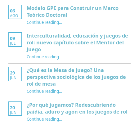
Modelo GPE para Construir un Marco
06
Teórico Doctoral
AGO
“Modelo GPE para Construir un Marco Teórico Doctoral”
Continue reading
…
Interculturalidad, educación y juegos de
09
rol: nuevo capítulo sobre el Mentor del
JUL
Juego
Continue reading
…
“Interculturalidad, educación y juegos de rol: nuevo capítulo sobre el Mentor del Juego”
¿Qué es la Mesa de juego? Una
29
perspectiva sociológica de los juegos de
JUN
rol de mesa
Continue reading
…
“¿Qué es la Mesa de juego? Una perspectiva sociológica de los juegos de rol de mesa”
¿Por qué jugamos? Redescubriendo
20
paidia, aduro y agon en los juegos de rol
JUN
Continue reading
…
“¿Por qué jugamos? Redescubriendo paidia, aduro y agon en los juegos de rol”