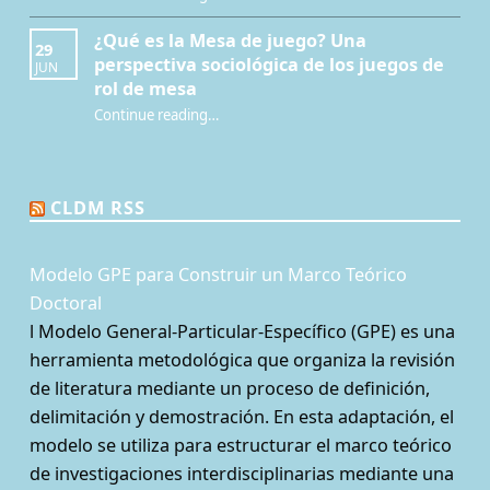
¿Qué es la Mesa de juego? Una
29
perspectiva sociológica de los juegos de
JUN
rol de mesa
Continue reading
…
“¿Qué es la Mesa de juego? Una perspectiva sociológica de los juegos de rol de mesa”
CLDM RSS
Modelo GPE para Construir un Marco Teórico
Doctoral
l Modelo General-Particular-Específico (GPE) es una
herramienta metodológica que organiza la revisión
de literatura mediante un proceso de definición,
delimitación y demostración. En esta adaptación, el
modelo se utiliza para estructurar el marco teórico
de investigaciones interdisciplinarias mediante una