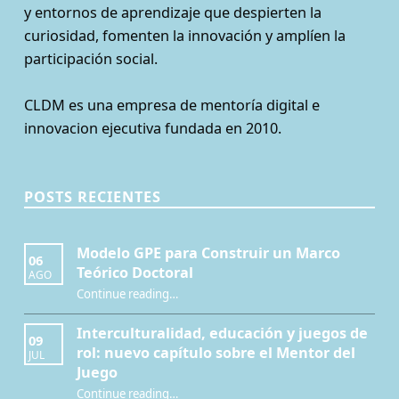
y entornos de aprendizaje que despierten la
curiosidad, fomenten la innovación y amplíen la
participación social.
CLDM es una empresa de mentoría digital e
innovacion ejecutiva fundada en 2010.
POSTS RECIENTES
Modelo GPE para Construir un Marco
06
Teórico Doctoral
AGO
“Modelo GPE para Construir un Marco Teórico Doctoral”
Continue reading
…
Interculturalidad, educación y juegos de
09
rol: nuevo capítulo sobre el Mentor del
JUL
Juego
Continue reading
…
“Interculturalidad, educación y juegos de rol: nuevo capítulo sobre el Mentor del Juego”