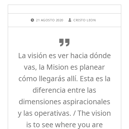
F
POSTED ON:
WRITTEN BY:
21 AGOSTO 2020
CRISTO LEON
r
a
s
e
La visión es ver hacia dónde
s
vas, la Mision es planear
V
cómo llegarás allí. Esta es la
i
diferencia entre las
s
i
dimensiones aspiracionales
o
y las operativas. / The vision
n
is to see where you are