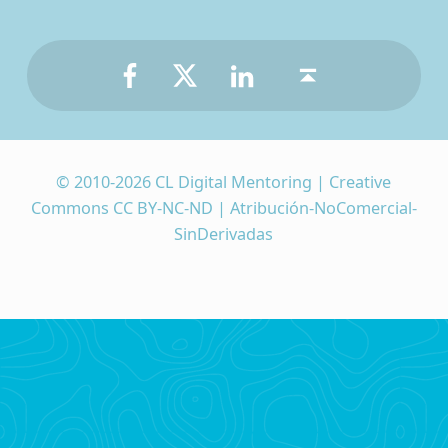
Facebook
Twitter
LinkedIn
Back to top ↑
© 2010-2026 CL Digital Mentoring | Creative
Commons CC BY-NC-ND | Atribución-NoComercial-
SinDerivadas