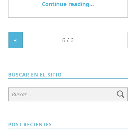
“Revisiting Immersion in Role-Playing Games: A Nuanced Model Informed by Acting Paradigms”
Continue reading
…
«
BUSCAR EN EL SITIO
Buscar:
POST RECIENTES