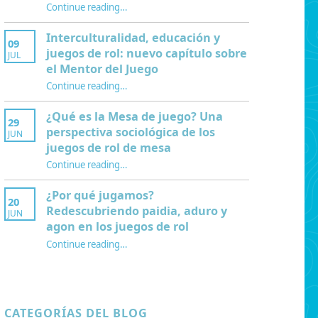
“Modelo GPE para Construir un Marco Teórico Doctoral”
Continue reading
…
Interculturalidad, educación y
09
juegos de rol: nuevo capítulo sobre
JUL
el Mentor del Juego
Continue reading
…
“Interculturalidad, educación y juegos de rol: nuevo capítulo sobre el Mentor del Juego”
¿Qué es la Mesa de juego? Una
29
perspectiva sociológica de los
JUN
juegos de rol de mesa
Continue reading
…
“¿Qué es la Mesa de juego? Una perspectiva sociológica de los juegos de rol de mesa”
¿Por qué jugamos?
20
Redescubriendo paidia, aduro y
JUN
agon en los juegos de rol
Continue reading
…
“¿Por qué jugamos? Redescubriendo paidia, aduro y agon en los juegos de rol”
CATEGORÍAS DEL BLOG