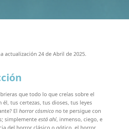
ma actualización 24 de Abril de 2025.
cción
brieras que todo lo que creías sobre el
él, tus certezas, tus dioses, tus leyes
ante? El
horror cósmico
no te persigue con
tos; simplemente
está ahí
, inmenso, ciego, e
cia del horror clásico o gótico, el horror