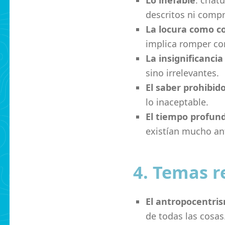
Lo inefable
: cria
descritos ni com
La locura como c
implica romper con
La insignificanc
sino irrelevantes.
El saber prohibid
lo inaceptable.
El tiempo profund
existían mucho an
4. Temas r
El antropocentri
de todas las cosas