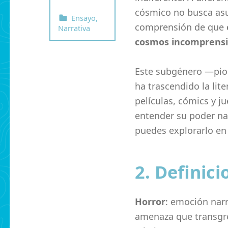
cósmico no busca asu
Categorized in:
Ensayo
,
comprensión de que
Narrativa
cosmos incomprensi
Este subgénero —pion
ha trascendido la lit
películas, cómics y ju
entender su poder nar
puedes explorarlo en 
2. Definici
Horror
: emoción narr
amenaza que transgred