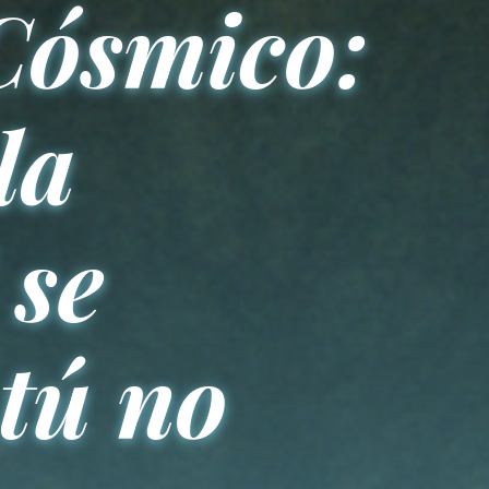
Cósmico:
la
 se
tú no