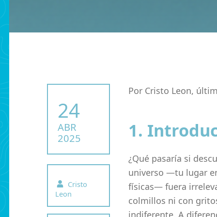
Por Cristo Leon, últi
POSTED ON:
24
1. Introdu
ABR
2025
¿Qué pasaría si descu
universo —tu lugar en 
Written by:
Cristo
físicas— fuera irrelev
Leon
colmillos ni con gri
indiferente. A diferen