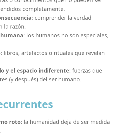
turas o conocimientos que no pueden ser
prendidos completamente.
onsecuencia
: comprender la verdad
 la razón.
ia humana
: los humanos no son especiales,
o
: libros, artefactos o rituales que revelan
o y el espacio indiferente
: fuerzas que
tes (y después) del ser humano.
ecurrentes
smo roto
: la humanidad deja de ser medida
.