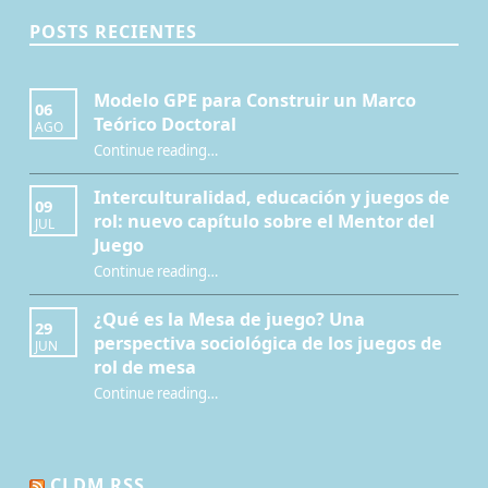
POSTS RECIENTES
Modelo GPE para Construir un Marco
06
Teórico Doctoral
AGO
“Modelo GPE para Construir un Marco Teórico Doctoral”
Continue reading
…
Interculturalidad, educación y juegos de
09
rol: nuevo capítulo sobre el Mentor del
JUL
Juego
Continue reading
…
“Interculturalidad, educación y juegos de rol: nuevo capítulo sobre el Mentor del Juego”
¿Qué es la Mesa de juego? Una
29
perspectiva sociológica de los juegos de
JUN
rol de mesa
Continue reading
…
“¿Qué es la Mesa de juego? Una perspectiva sociológica de los juegos de rol de mesa”
CLDM RSS