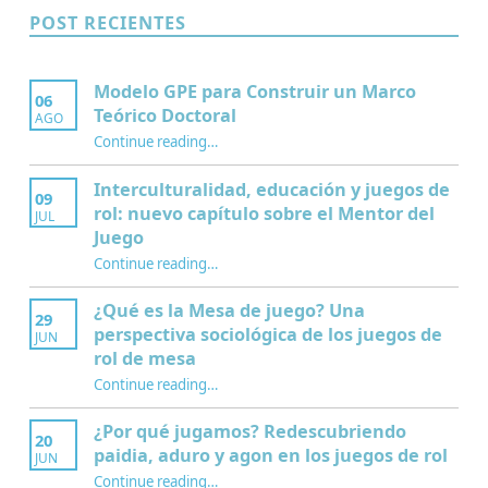
POST RECIENTES
Modelo GPE para Construir un Marco
06
Teórico Doctoral
AGO
“Modelo GPE para Construir un Marco Teórico Doctoral”
Continue reading
…
Interculturalidad, educación y juegos de
09
rol: nuevo capítulo sobre el Mentor del
JUL
Juego
Continue reading
…
“Interculturalidad, educación y juegos de rol: nuevo capítulo sobre el Mentor del Juego”
¿Qué es la Mesa de juego? Una
29
perspectiva sociológica de los juegos de
JUN
rol de mesa
Continue reading
…
“¿Qué es la Mesa de juego? Una perspectiva sociológica de los juegos de rol de mesa”
¿Por qué jugamos? Redescubriendo
20
paidia, aduro y agon en los juegos de rol
JUN
Continue reading
…
“¿Por qué jugamos? Redescubriendo paidia, aduro y agon en los juegos de rol”