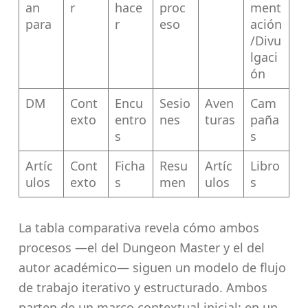
an
r
hace
proc
ment
para
r
eso
ación
/Divu
lgaci
ón
DM
Cont
Encu
Sesio
Aven
Cam
exto
entro
nes
turas
paña
s
s
Artíc
Cont
Ficha
Resu
Artíc
Libro
ulos
exto
s
men
ulos
s
La tabla comparativa revela cómo ambos
procesos —el del Dungeon Master y el del
autor académico— siguen un modelo de flujo
de trabajo iterativo y estructurado. Ambos
parten de un marco contextual inicial: en un