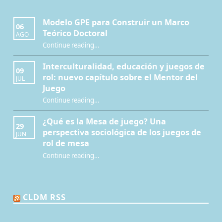
Modelo GPE para Construir un Marco
06
Teórico Doctoral
AGO
“Modelo GPE para Construir un Marco Teórico Doctoral”
Continue reading
…
Interculturalidad, educación y juegos de
09
rol: nuevo capítulo sobre el Mentor del
JUL
Juego
Continue reading
…
“Interculturalidad, educación y juegos de rol: nuevo capítulo sobre el Mentor del Juego”
¿Qué es la Mesa de juego? Una
29
perspectiva sociológica de los juegos de
JUN
rol de mesa
Continue reading
…
“¿Qué es la Mesa de juego? Una perspectiva sociológica de los juegos de rol de mesa”
CLDM RSS