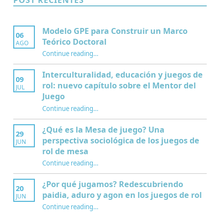
Modelo GPE para Construir un Marco
06
Teórico Doctoral
AGO
“Modelo GPE para Construir un Marco Teórico Doctoral”
Continue reading
…
Interculturalidad, educación y juegos de
09
rol: nuevo capítulo sobre el Mentor del
JUL
Juego
Continue reading
…
“Interculturalidad, educación y juegos de rol: nuevo capítulo sobre el Mentor del Juego”
¿Qué es la Mesa de juego? Una
29
perspectiva sociológica de los juegos de
JUN
rol de mesa
Continue reading
…
“¿Qué es la Mesa de juego? Una perspectiva sociológica de los juegos de rol de mesa”
¿Por qué jugamos? Redescubriendo
20
paidia, aduro y agon en los juegos de rol
JUN
Continue reading
…
“¿Por qué jugamos? Redescubriendo paidia, aduro y agon en los juegos de rol”