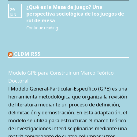
¿Qué es la Mesa de juego? Una
29
perspectiva sociológica de los juegos de
JUN
rol de mesa
Continue reading
…
“¿Qué es la Mesa de juego? Una perspectiva sociológica de los juegos de rol de mesa”
CLDM RSS
Modelo GPE para Construir un Marco Teórico
Doctoral
l Modelo General-Particular-Específico (GPE) es una
herramienta metodológica que organiza la revisión
de literatura mediante un proceso de definición,
delimitación y demostración. En esta adaptación, el
modelo se utiliza para estructurar el marco teórico
de investigaciones interdisciplinarias mediante una
matriz convergente de cuatro columnas y tres