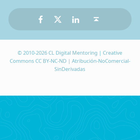
Facebook
Twitter
LinkedIn
Back to top ↑
© 2010-2026 CL Digital Mentoring | Creative
Commons CC BY-NC-ND | Atribución-NoComercial-
SinDerivadas