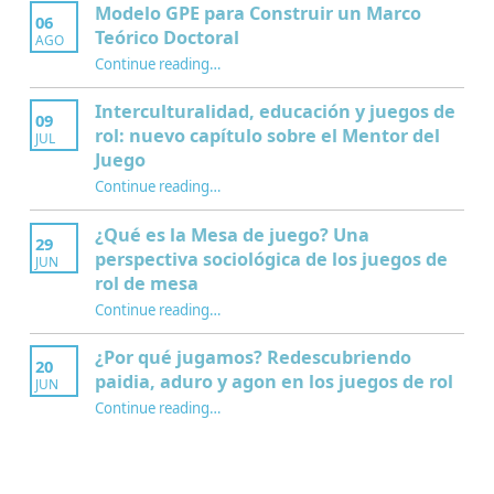
Modelo GPE para Construir un Marco
06
Teórico Doctoral
AGO
“Modelo GPE para Construir un Marco Teórico Doctoral”
Continue reading
…
Interculturalidad, educación y juegos de
09
rol: nuevo capítulo sobre el Mentor del
JUL
Juego
Continue reading
…
“Interculturalidad, educación y juegos de rol: nuevo capítulo sobre el Mentor del Juego”
¿Qué es la Mesa de juego? Una
29
perspectiva sociológica de los juegos de
JUN
rol de mesa
Continue reading
…
“¿Qué es la Mesa de juego? Una perspectiva sociológica de los juegos de rol de mesa”
¿Por qué jugamos? Redescubriendo
20
paidia, aduro y agon en los juegos de rol
JUN
Continue reading
…
“¿Por qué jugamos? Redescubriendo paidia, aduro y agon en los juegos de rol”