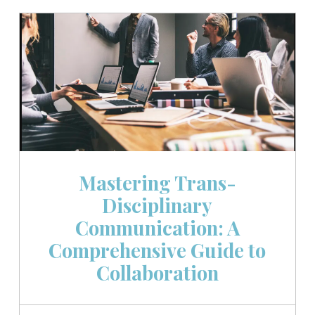
Mastering Trans-
Disciplinary
Communication: A
Comprehensive Guide to
Collaboration
POSTED ON:
WRITTEN BY: