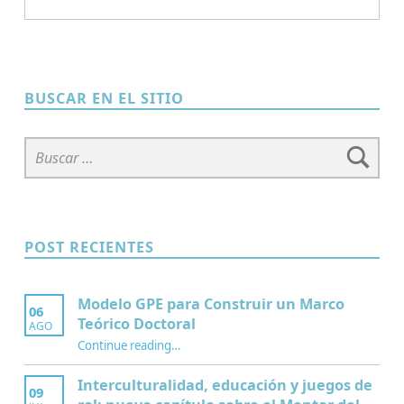
BUSCAR EN EL SITIO
Buscar:
POST RECIENTES
Modelo GPE para Construir un Marco
06
Teórico Doctoral
AGO
“Modelo GPE para Construir un Marco Teórico Doctoral”
Continue reading
…
Interculturalidad, educación y juegos de
09