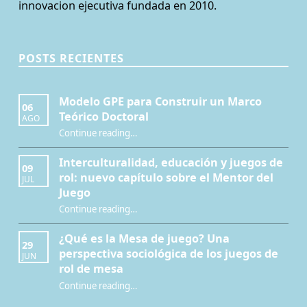
innovacion ejecutiva fundada en 2010.
POSTS RECIENTES
Modelo GPE para Construir un Marco
06
Teórico Doctoral
AGO
“Modelo GPE para Construir un Marco Teórico Doctoral”
Continue reading
…
Interculturalidad, educación y juegos de
09
rol: nuevo capítulo sobre el Mentor del
JUL
Juego
Continue reading
…
“Interculturalidad, educación y juegos de rol: nuevo capítulo sobre el Mentor del Juego”
¿Qué es la Mesa de juego? Una
29
perspectiva sociológica de los juegos de
JUN
rol de mesa
Continue reading
…
“¿Qué es la Mesa de juego? Una perspectiva sociológica de los juegos de rol de mesa”