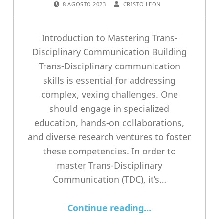
8 AGOSTO 2023
CRISTO LEON
Introduction to Mastering Trans-
Disciplinary Communication Building
Trans-Disciplinary communication
skills is essential for addressing
complex, vexing challenges. One
should engage in specialized
education, hands-on collaborations,
and diverse research ventures to foster
these competencies. In order to
master Trans-Disciplinary
Communication (TDC), it’s…
“Mastering Trans-Disciplinary Communication: A Comprehensive Guide to Collaboration”
Continue reading
…