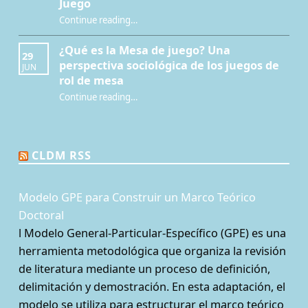
Juego
Continue reading
…
“Interculturalidad, educación y juegos de rol: nuevo capítulo sobre el Mentor del Juego”
¿Qué es la Mesa de juego? Una
29
perspectiva sociológica de los juegos de
JUN
rol de mesa
Continue reading
…
“¿Qué es la Mesa de juego? Una perspectiva sociológica de los juegos de rol de mesa”
CLDM RSS
Modelo GPE para Construir un Marco Teórico
Doctoral
l Modelo General-Particular-Específico (GPE) es una
herramienta metodológica que organiza la revisión
de literatura mediante un proceso de definición,
delimitación y demostración. En esta adaptación, el
modelo se utiliza para estructurar el marco teórico