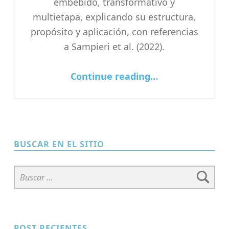
embebido, transformativo y
multietapa, explicando su estructura,
propósito y aplicación, con referencias
a Sampieri et al. (2022).
“Diseños de Investigación de Métodos Mixtos: Una Guía Explicativa”
Continue reading
…
BUSCAR EN EL SITIO
Buscar:
POST RECIENTES