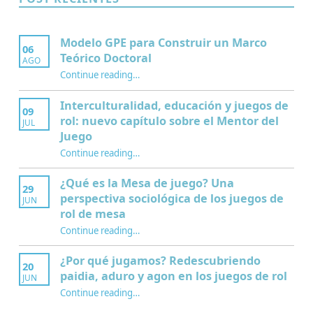
Modelo GPE para Construir un Marco
06
Teórico Doctoral
AGO
“Modelo GPE para Construir un Marco Teórico Doctoral”
Continue reading
…
Interculturalidad, educación y juegos de
09
rol: nuevo capítulo sobre el Mentor del
JUL
Juego
Continue reading
…
“Interculturalidad, educación y juegos de rol: nuevo capítulo sobre el Mentor del Juego”
¿Qué es la Mesa de juego? Una
29
perspectiva sociológica de los juegos de
JUN
rol de mesa
Continue reading
…
“¿Qué es la Mesa de juego? Una perspectiva sociológica de los juegos de rol de mesa”
¿Por qué jugamos? Redescubriendo
20
paidia, aduro y agon en los juegos de rol
JUN
Continue reading
…
“¿Por qué jugamos? Redescubriendo paidia, aduro y agon en los juegos de rol”