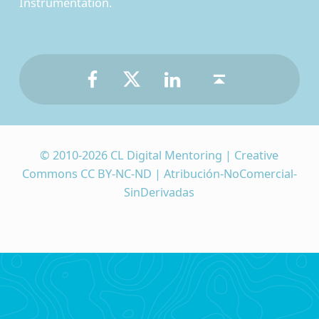
Instrumentation.
Facebook
Twitter
LinkedIn
Back to top ↑
© 2010-2026 CL Digital Mentoring | Creative
Commons CC BY-NC-ND | Atribución-NoComercial-
SinDerivadas