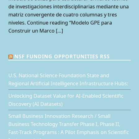
de investigaciones interdisciplinarias mediante una
matriz convergente de cuatro columnas y tres
niveles. Continue reading “Modelo GPE para
Construir un Marco […]
NSF FUNDING OPPORTUNITIES RSS
U.S. National Science Foundation State and
Regional Artificial Intelligence Infrastructure Hubs:
Unlocking Dataset Value for AI-Enabled Scientific
Discovery (AI Datasets)
Small Business Innovation Research / Small
Business Technology Transfer Phase I, Phase II,
Fast-Track Programs : A Pilot Emphasis on Scientific