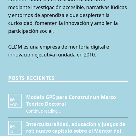
mediante investigación accesible, narrativas lúdicas
y entornos de aprendizaje que despierten la
curiosidad, fomenten la innovación y amplíen la
participación social.
CLDM es una empresa de mentoría digital e
innovacion ejecutiva fundada en 2010.
POSTS RECIENTES
Modelo GPE para Construir un Marco
06
Teórico Doctoral
AGO
“Modelo GPE para Construir un Marco Teórico Doctoral”
Continue reading
…
Interculturalidad, educación y juegos de
09
rol: nuevo capítulo sobre el Mentor del
JUL