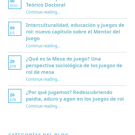
06
Teórico Doctoral
AGO
“Modelo GPE para Construir un Marco Teórico Doctoral”
Continue reading
…
Interculturalidad, educación y juegos de
09
rol: nuevo capítulo sobre el Mentor del
JUL
Juego
Continue reading
…
“Interculturalidad, educación y juegos de rol: nuevo capítulo sobre el Mentor del Juego”
¿Qué es la Mesa de juego? Una
29
perspectiva sociológica de los juegos de
JUN
rol de mesa
Continue reading
…
“¿Qué es la Mesa de juego? Una perspectiva sociológica de los juegos de rol de mesa”
¿Por qué jugamos? Redescubriendo
20
paidia, aduro y agon en los juegos de rol
JUN
Continue reading
…
“¿Por qué jugamos? Redescubriendo paidia, aduro y agon en los juegos de rol”