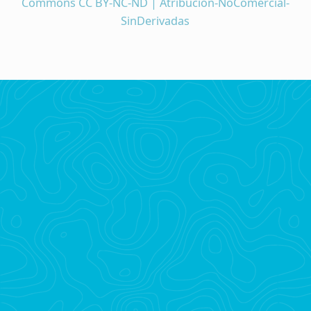
Commons CC BY-NC-ND | Atribución-NoComercial-
SinDerivadas