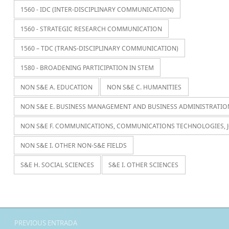
1560 - IDC (INTER-DISCIPLINARY COMMUNICATION)
1560 - STRATEGIC RESEARCH COMMUNICATION
1560 – TDC (TRANS-DISCIPLINARY COMMUNICATION)
1580 - BROADENING PARTICIPATION IN STEM
NON S&E A. EDUCATION
NON S&E C. HUMANITIES
NON S&E E. BUSINESS MANAGEMENT AND BUSINESS ADMINISTRATIO
NON S&E F. COMMUNICATIONS, COMMUNICATIONS TECHNOLOGIES, 
NON S&E I. OTHER NON-S&E FIELDS
S&E H. SOCIAL SCIENCES
S&E I. OTHER SCIENCES
Navegación de entradas
PREVIOUS ENTRADA