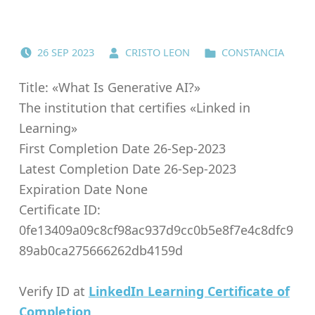
POSTED ON:
WRITTEN BY:
CATEGORIZED IN:
26
SEP
2023
CRISTO LEON
CONSTANCIA
Title: «What Is Generative AI?»
The institution that certifies «Linked in
Learning»
First Completion Date 26-Sep-2023
Latest Completion Date 26-Sep-2023
Expiration Date None
Certificate ID:
0fe13409a09c8cf98ac937d9cc0b5e8f7e4c8dfc9
89ab0ca275666262db4159d
Verify ID at
LinkedIn Learning Certificate of
Completion