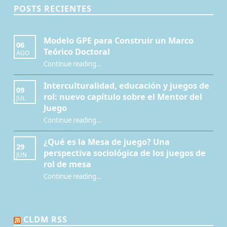
POSTS RECIENTES
Modelo GPE para Construir un Marco
06
Teórico Doctoral
AGO
“Modelo GPE para Construir un Marco Teórico Doctoral”
Continue reading
…
Interculturalidad, educación y juegos de
09
rol: nuevo capítulo sobre el Mentor del
JUL
Juego
Continue reading
…
“Interculturalidad, educación y juegos de rol: nuevo capítulo sobre el Mentor del Juego”
¿Qué es la Mesa de juego? Una
29
perspectiva sociológica de los juegos de
JUN
rol de mesa
Continue reading
…
“¿Qué es la Mesa de juego? Una perspectiva sociológica de los juegos de rol de mesa”
CLDM RSS