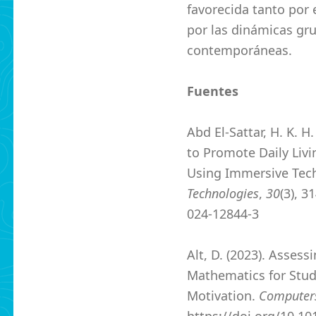
favorecida tanto por
por las dinámicas gru
contemporáneas.
Fuentes
Abd El-Sattar, H. K. 
to Promote Daily Livi
Using Immersive Tec
Technologies
,
30
(3), 3
024-12844-3
Alt, D. (2023). Assess
Mathematics for Stu
Motivation.
Computers