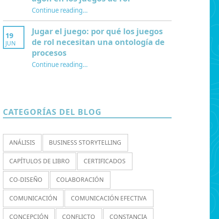
Continue reading
…
“¿Por qué jugamos? Redescubriendo paidia, aduro y agon en los juegos de rol”
Jugar el juego: por qué los juegos
19
de rol necesitan una ontología de
JUN
procesos
Continue reading
…
“Jugar el juego: por qué los juegos de rol necesitan una ontología de procesos”
CATEGORÍAS DEL BLOG
ANÁLISIS
BUSINESS STORYTELLING
CAPÍTULOS DE LIBRO
CERTIFICADOS
CO-DISEÑO
COLABORACIÓN
COMUNICACIÓN
COMUNICACIÓN EFECTIVA
CONCEPCIÓN
CONFLICTO
CONSTANCIA