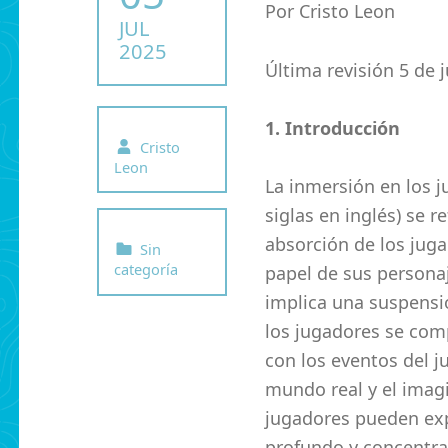
Por Cristo Leon
JUL
2025
Última revisión 5 de j
1. Introducción
Written by:
Cristo
Leon
La inmersión en los 
siglas en inglés) se r
Categorized in:
absorción de los jugad
Sin
categoría
papel de sus personaj
implica una suspensió
los jugadores se co
con los eventos del j
mundo real y el imagi
jugadores pueden exp
profundo y concentrac