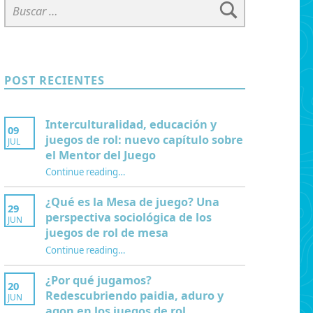
POST RECIENTES
Interculturalidad, educación y
09
juegos de rol: nuevo capítulo sobre
JUL
el Mentor del Juego
Continue reading
…
“Interculturalidad, educación y juegos de rol: nuevo capítulo sobre el Mentor del Juego”
¿Qué es la Mesa de juego? Una
29
perspectiva sociológica de los
JUN
juegos de rol de mesa
Continue reading
…
“¿Qué es la Mesa de juego? Una perspectiva sociológica de los juegos de rol de mesa”
¿Por qué jugamos?
20
Redescubriendo paidia, aduro y
JUN
agon en los juegos de rol