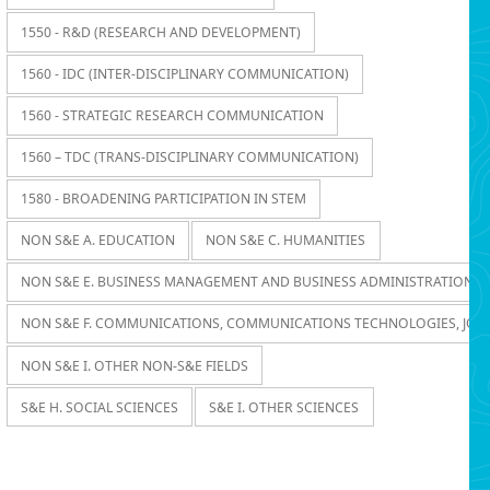
1550 - R&D (RESEARCH AND DEVELOPMENT)
1560 - IDC (INTER-DISCIPLINARY COMMUNICATION)
1560 - STRATEGIC RESEARCH COMMUNICATION
1560 – TDC (TRANS-DISCIPLINARY COMMUNICATION)
1580 - BROADENING PARTICIPATION IN STEM
NON S&E A. EDUCATION
NON S&E C. HUMANITIES
NON S&E E. BUSINESS MANAGEMENT AND BUSINESS ADMINISTRATION
NON S&E F. COMMUNICATIONS, COMMUNICATIONS TECHNOLOGIES, JOU
NON S&E I. OTHER NON-S&E FIELDS
S&E H. SOCIAL SCIENCES
S&E I. OTHER SCIENCES