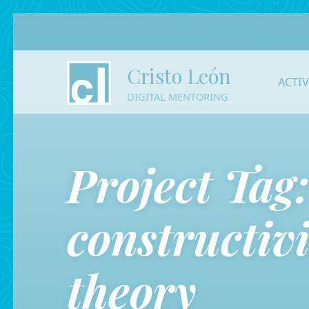
Cristo León
ACTI
DIGITAL MENTORING
Project Tag
constructiv
theory