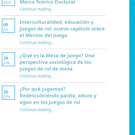
Marco Teórico Doctoral
AGO
“Modelo GPE para Construir un Marco Teórico Doctoral”
Continue reading
…
Interculturalidad, educación y
09
juegos de rol: nuevo capítulo sobre
JUL
el Mentor del Juego
Continue reading
…
“Interculturalidad, educación y juegos de rol: nuevo capítulo sobre el Mentor del Juego”
¿Qué es la Mesa de juego? Una
29
perspectiva sociológica de los
JUN
juegos de rol de mesa
Continue reading
…
“¿Qué es la Mesa de juego? Una perspectiva sociológica de los juegos de rol de mesa”
¿Por qué jugamos?
20
Redescubriendo paidia, aduro y
JUN
agon en los juegos de rol
Continue reading
…
“¿Por qué jugamos? Redescubriendo paidia, aduro y agon en los juegos de rol”