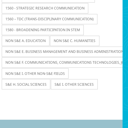
1560 - STRATEGIC RESEARCH COMMUNICATION
1560 – TDC (TRANS-DISCIPLINARY COMMUNICATION)
1580 - BROADENING PARTICIPATION IN STEM
NON S&E A. EDUCATION
NON S&E C. HUMANITIES
NON S&E E. BUSINESS MANAGEMENT AND BUSINESS ADMINISTRATION
NON S&E F. COMMUNICATIONS, COMMUNICATIONS TECHNOLOGIES, JOU
NON S&E I. OTHER NON-S&E FIELDS
S&E H. SOCIAL SCIENCES
S&E I. OTHER SCIENCES