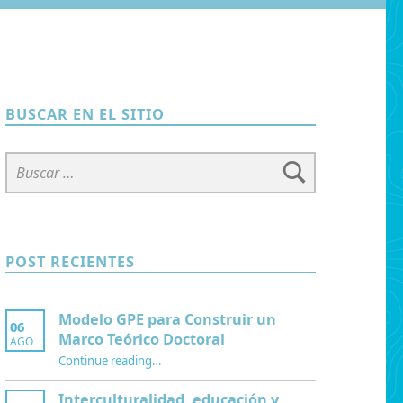
BUSCAR EN EL SITIO
Buscar:
POST RECIENTES
Modelo GPE para Construir un
06
Marco Teórico Doctoral
AGO
“Modelo GPE para Construir un Marco Teórico Doctoral”
Continue reading
…
Interculturalidad, educación y