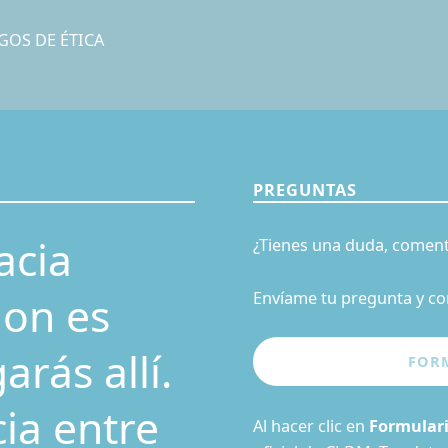
GOS DE ÉTICA
PREGUNTAS
acia
¿Tienes una duda, coment
ion es
Envíame tu pregunta y co
rás allí.
cia entre
Al hacer clic en
Formular