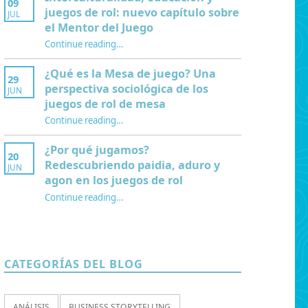
09
juegos de rol: nuevo capítulo sobre
JUL
el Mentor del Juego
Continue reading
…
“Interculturalidad, educación y juegos de rol: nuevo capítulo sobre el Mentor del Juego”
¿Qué es la Mesa de juego? Una
29
perspectiva sociológica de los
JUN
juegos de rol de mesa
Continue reading
…
“¿Qué es la Mesa de juego? Una perspectiva sociológica de los juegos de rol de mesa”
¿Por qué jugamos?
20
Redescubriendo paidia, aduro y
JUN
agon en los juegos de rol
Continue reading
…
“¿Por qué jugamos? Redescubriendo paidia, aduro y agon en los juegos de rol”
CATEGORÍAS DEL BLOG
ANÁLISIS
BUSINESS STORYTELLING