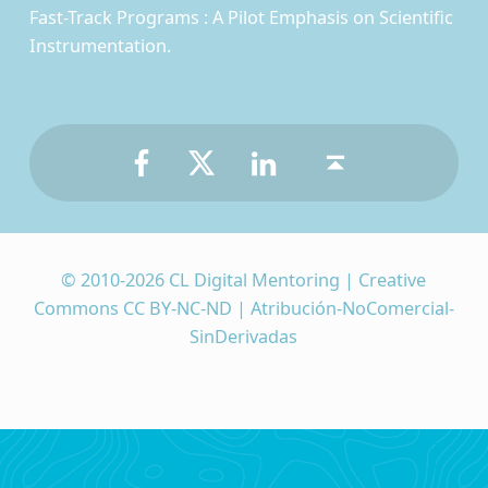
Fast-Track Programs : A Pilot Emphasis on Scientific
Instrumentation.
Facebook
Twitter
LinkedIn
Back to top ↑
© 2010-2026 CL Digital Mentoring | Creative
Commons CC BY-NC-ND | Atribución-NoComercial-
SinDerivadas