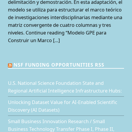
delimitación y demostración. En esta adaptación, el
modelo se utiliza para estructurar el marco teórico
de investigaciones interdisciplinarias mediante una
matriz convergente de cuatro columnas y tres
niveles. Continue reading “Modelo GPE para
Construir un Marco […]
NSF FUNDING OPPORTUNITIES RSS
U.S. National Science Foundation State and
Regional Artificial Intelligence Infrastructure Hubs:
Unlocking Dataset Value for AI-Enabled Scientific
Discovery (AI Datasets)
Small Business Innovation Research / Small
Business Technology Transfer Phase I, Phase II,