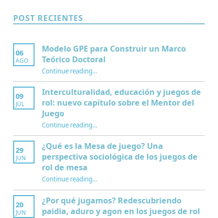
POST RECIENTES
Modelo GPE para Construir un Marco
06
Teórico Doctoral
AGO
“Modelo GPE para Construir un Marco Teórico Doctoral”
Continue reading
…
Interculturalidad, educación y juegos de
09
rol: nuevo capítulo sobre el Mentor del
JUL
Juego
Continue reading
…
“Interculturalidad, educación y juegos de rol: nuevo capítulo sobre el Mentor del Juego”
¿Qué es la Mesa de juego? Una
29
perspectiva sociológica de los juegos de
JUN
rol de mesa
Continue reading
…
“¿Qué es la Mesa de juego? Una perspectiva sociológica de los juegos de rol de mesa”
¿Por qué jugamos? Redescubriendo
20
paidia, aduro y agon en los juegos de rol
JUN