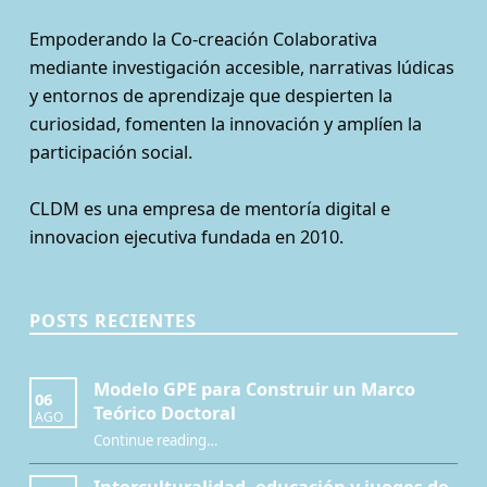
Empoderando la Co-creación Colaborativa
mediante investigación accesible, narrativas lúdicas
y entornos de aprendizaje que despierten la
curiosidad, fomenten la innovación y amplíen la
participación social.
CLDM es una empresa de mentoría digital e
innovacion ejecutiva fundada en 2010.
POSTS RECIENTES
Modelo GPE para Construir un Marco
06
Teórico Doctoral
AGO
“Modelo GPE para Construir un Marco Teórico Doctoral”
Continue reading
…
Interculturalidad, educación y juegos de