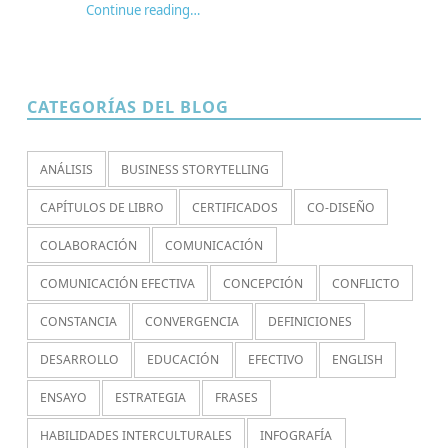
Continue reading
…
“¿Por qué jugamos? Redescubriendo paidia, aduro y agon en los juegos de rol”
CATEGORÍAS DEL BLOG
ANÁLISIS
BUSINESS STORYTELLING
CAPÍTULOS DE LIBRO
CERTIFICADOS
CO-DISEÑO
COLABORACIÓN
COMUNICACIÓN
COMUNICACIÓN EFECTIVA
CONCEPCIÓN
CONFLICTO
CONSTANCIA
CONVERGENCIA
DEFINICIONES
DESARROLLO
EDUCACIÓN
EFECTIVO
ENGLISH
ENSAYO
ESTRATEGIA
FRASES
HABILIDADES INTERCULTURALES
INFOGRAFÍA