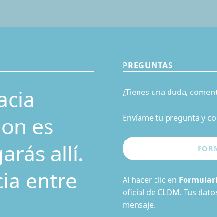
PREGUNTAS
acia
¿Tienes una duda, coment
ion es
Envíame tu pregunta y co
rás allí.
cia entre
Al hacer clic en
Formular
oficial de CLDM. Tus dat
mensaje.