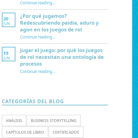
Continue reading
…
“¿Qué es la Mesa de juego? Una perspectiva sociológica de los juegos de rol de mesa”
¿Por qué jugamos?
20
Redescubriendo paidia, aduro y
JUN
agon en los juegos de rol
Continue reading
…
“¿Por qué jugamos? Redescubriendo paidia, aduro y agon en los juegos de rol”
Jugar el juego: por qué los juegos
19
de rol necesitan una ontología de
JUN
procesos
Continue reading
…
“Jugar el juego: por qué los juegos de rol necesitan una ontología de procesos”
CATEGORÍAS DEL BLOG
ANÁLISIS
BUSINESS STORYTELLING
CAPÍTULOS DE LIBRO
CERTIFICADOS