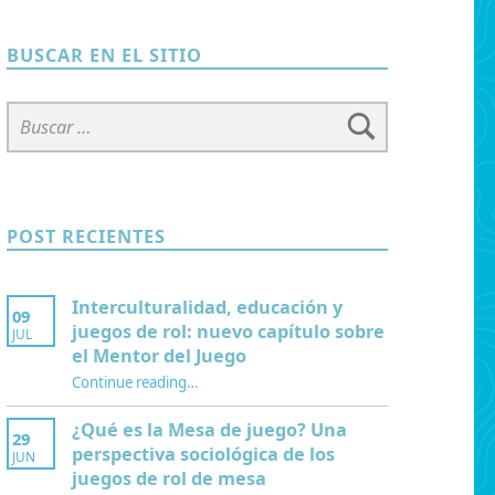
BUSCAR EN EL SITIO
Buscar:
POST RECIENTES
Interculturalidad, educación y
09
juegos de rol: nuevo capítulo sobre
JUL
el Mentor del Juego
Continue reading
…
“Interculturalidad, educación y juegos de rol: nuevo capítulo sobre el Mentor del Juego”
¿Qué es la Mesa de juego? Una
29
perspectiva sociológica de los
JUN
juegos de rol de mesa