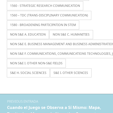
1560 - STRATEGIC RESEARCH COMMUNICATION
1560 – TDC (TRANS-DISCIPLINARY COMMUNICATION)
1580 - BROADENING PARTICIPATION IN STEM
NON S&E A. EDUCATION
NON S&E C. HUMANITIES
NON S&E E. BUSINESS MANAGEMENT AND BUSINESS ADMINISTRATIO
NON S&E F. COMMUNICATIONS, COMMUNICATIONS TECHNOLOGIES, 
NON S&E I. OTHER NON-S&E FIELDS
S&E H. SOCIAL SCIENCES
S&E I. OTHER SCIENCES
Navegación de entradas
PREVIOUS ENTRADA
Cuando el Juego se Observa a Sí Mismo: Mapa,