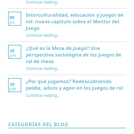
“Modelo GPE para Construir un Marco Teórico Doctoral”
Continue reading
…
Interculturalidad, educación y juegos de
09
rol: nuevo capítulo sobre el Mentor del
JUL
Juego
Continue reading
…
“Interculturalidad, educación y juegos de rol: nuevo capítulo sobre el Mentor del Juego”
¿Qué es la Mesa de juego? Una
29
perspectiva sociológica de los juegos de
JUN
rol de mesa
Continue reading
…
“¿Qué es la Mesa de juego? Una perspectiva sociológica de los juegos de rol de mesa”
¿Por qué jugamos? Redescubriendo
20
paidia, aduro y agon en los juegos de rol
JUN
Continue reading
…
“¿Por qué jugamos? Redescubriendo paidia, aduro y agon en los juegos de rol”
CATEGORÍAS DEL BLOG