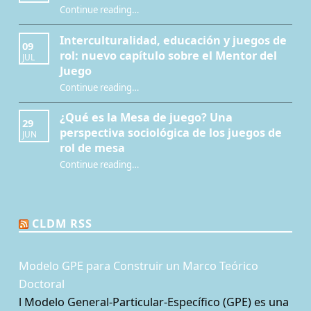
“Modelo GPE para Construir un Marco Teórico Doctoral”
Continue reading
…
Interculturalidad, educación y juegos de
09
rol: nuevo capítulo sobre el Mentor del
JUL
Juego
Continue reading
…
“Interculturalidad, educación y juegos de rol: nuevo capítulo sobre el Mentor del Juego”
¿Qué es la Mesa de juego? Una
29
perspectiva sociológica de los juegos de
JUN
rol de mesa
Continue reading
…
“¿Qué es la Mesa de juego? Una perspectiva sociológica de los juegos de rol de mesa”
CLDM RSS
Modelo GPE para Construir un Marco Teórico
Doctoral
l Modelo General-Particular-Específico (GPE) es una