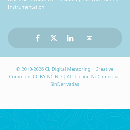
Instrumentation.
Facebook
Twitter
LinkedIn
Back to top ↑
© 2010-2026 CL Digital Mentoring | Creative
Commons CC BY-NC-ND | Atribución-NoComercial-
SinDerivadas