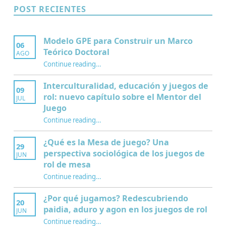
POST RECIENTES
Modelo GPE para Construir un Marco
06
Teórico Doctoral
AGO
“Modelo GPE para Construir un Marco Teórico Doctoral”
Continue reading
…
Interculturalidad, educación y juegos de
09
rol: nuevo capítulo sobre el Mentor del
JUL
Juego
Continue reading
…
“Interculturalidad, educación y juegos de rol: nuevo capítulo sobre el Mentor del Juego”
¿Qué es la Mesa de juego? Una
29
perspectiva sociológica de los juegos de
JUN
rol de mesa
Continue reading
…
“¿Qué es la Mesa de juego? Una perspectiva sociológica de los juegos de rol de mesa”
¿Por qué jugamos? Redescubriendo
20
paidia, aduro y agon en los juegos de rol
JUN
Continue reading
…
“¿Por qué jugamos? Redescubriendo paidia, aduro y agon en los juegos de rol”