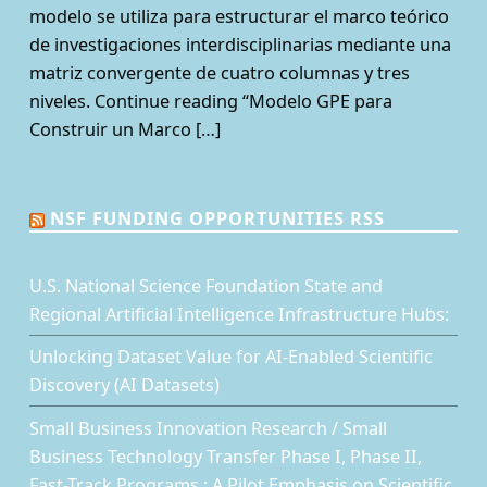
modelo se utiliza para estructurar el marco teórico
de investigaciones interdisciplinarias mediante una
matriz convergente de cuatro columnas y tres
niveles. Continue reading “Modelo GPE para
Construir un Marco […]
NSF FUNDING OPPORTUNITIES RSS
U.S. National Science Foundation State and
Regional Artificial Intelligence Infrastructure Hubs:
Unlocking Dataset Value for AI-Enabled Scientific
Discovery (AI Datasets)
Small Business Innovation Research / Small
Business Technology Transfer Phase I, Phase II,
Fast-Track Programs : A Pilot Emphasis on Scientific