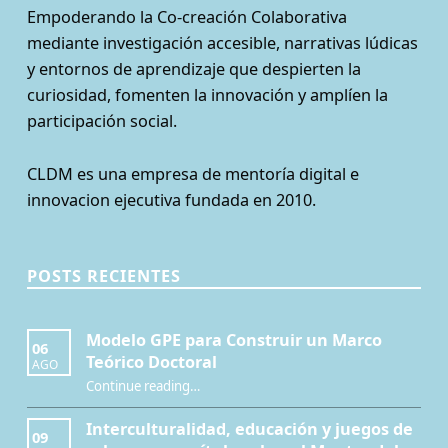
Empoderando la Co-creación Colaborativa
mediante investigación accesible, narrativas lúdicas
y entornos de aprendizaje que despierten la
curiosidad, fomenten la innovación y amplíen la
participación social.
CLDM es una empresa de mentoría digital e
innovacion ejecutiva fundada en 2010.
POSTS RECIENTES
Modelo GPE para Construir un Marco
06
Teórico Doctoral
AGO
“Modelo GPE para Construir un Marco Teórico Doctoral”
Continue reading
…
Interculturalidad, educación y juegos de
09