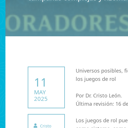
Universos posibles, f
POSTED ON:
11
los juegos de rol
MAY
Por Dr. Cristo León.
2025
Última revisión: 16 d
Los juegos de rol p
Written by:
Cristo