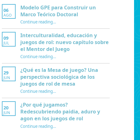
Modelo GPE para Construir un
06
Marco Teórico Doctoral
AGO
“Modelo GPE para Construir un Marco Teórico Doctoral”
Continue reading
…
Interculturalidad, educación y
09
juegos de rol: nuevo capítulo sobre
JUL
el Mentor del Juego
Continue reading
…
“Interculturalidad, educación y juegos de rol: nuevo capítulo sobre el Mentor del Juego”
¿Qué es la Mesa de juego? Una
29
perspectiva sociológica de los
JUN
juegos de rol de mesa
Continue reading
…
“¿Qué es la Mesa de juego? Una perspectiva sociológica de los juegos de rol de mesa”
¿Por qué jugamos?
20
Redescubriendo paidia, aduro y
JUN
agon en los juegos de rol
Continue reading
…
“¿Por qué jugamos? Redescubriendo paidia, aduro y agon en los juegos de rol”