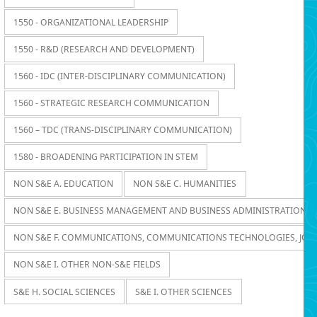
1550 - ORGANIZATIONAL LEADERSHIP
1550 - R&D (RESEARCH AND DEVELOPMENT)
1560 - IDC (INTER-DISCIPLINARY COMMUNICATION)
1560 - STRATEGIC RESEARCH COMMUNICATION
1560 – TDC (TRANS-DISCIPLINARY COMMUNICATION)
1580 - BROADENING PARTICIPATION IN STEM
NON S&E A. EDUCATION
NON S&E C. HUMANITIES
NON S&E E. BUSINESS MANAGEMENT AND BUSINESS ADMINISTRATION
NON S&E F. COMMUNICATIONS, COMMUNICATIONS TECHNOLOGIES, JOU
NON S&E I. OTHER NON-S&E FIELDS
S&E H. SOCIAL SCIENCES
S&E I. OTHER SCIENCES