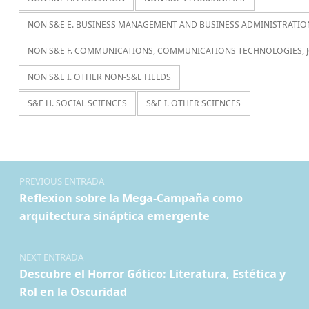
NON S&E E. BUSINESS MANAGEMENT AND BUSINESS ADMINISTRATIO
NON S&E F. COMMUNICATIONS, COMMUNICATIONS TECHNOLOGIES, 
NON S&E I. OTHER NON-S&E FIELDS
S&E H. SOCIAL SCIENCES
S&E I. OTHER SCIENCES
Navegación de entradas
PREVIOUS ENTRADA
Reflexion sobre la Mega-Campaña como
arquitectura sináptica emergente
NEXT ENTRADA
Descubre el Horror Gótico: Literatura, Estética y
Rol en la Oscuridad