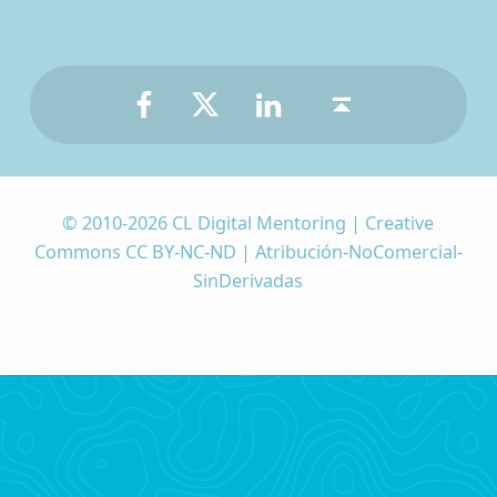
Facebook
Twitter
LinkedIn
Back to top ↑
© 2010-2026 CL Digital Mentoring | Creative
Commons CC BY-NC-ND | Atribución-NoComercial-
SinDerivadas