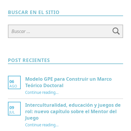
BUSCAR EN EL SITIO
Buscar:
POST RECIENTES
Modelo GPE para Construir un Marco
06
Teórico Doctoral
AGO
“Modelo GPE para Construir un Marco Teórico Doctoral”
Continue reading
…
Interculturalidad, educación y juegos de
09
rol: nuevo capítulo sobre el Mentor del
JUL
Juego
Continue reading
…
“Interculturalidad, educación y juegos de rol: nuevo capítulo sobre el Mentor del Juego”