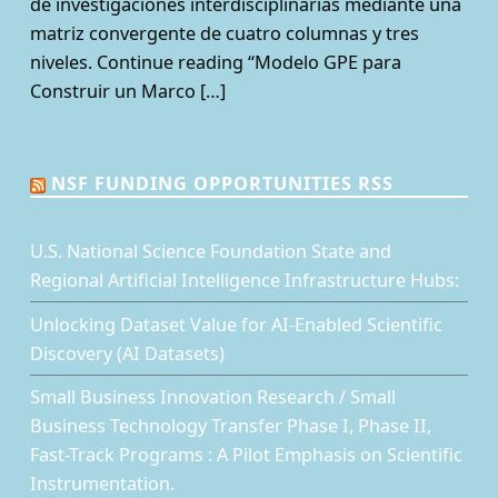
de investigaciones interdisciplinarias mediante una
matriz convergente de cuatro columnas y tres
niveles. Continue reading “Modelo GPE para
Construir un Marco […]
NSF FUNDING OPPORTUNITIES RSS
U.S. National Science Foundation State and
Regional Artificial Intelligence Infrastructure Hubs:
Unlocking Dataset Value for AI-Enabled Scientific
Discovery (AI Datasets)
Small Business Innovation Research / Small
Business Technology Transfer Phase I, Phase II,
Fast-Track Programs : A Pilot Emphasis on Scientific
Instrumentation.