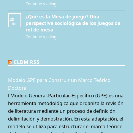
Continue reading
…
“Interculturalidad, educación y juegos de rol: nuevo capítulo sobre el Mentor del Juego”
¿Qué es la Mesa de juego? Una
29
perspectiva sociológica de los juegos de
JUN
rol de mesa
Continue reading
…
“¿Qué es la Mesa de juego? Una perspectiva sociológica de los juegos de rol de mesa”
CLDM RSS
Modelo GPE para Construir un Marco Teórico
Doctoral
l Modelo General-Particular-Específico (GPE) es una
herramienta metodológica que organiza la revisión
de literatura mediante un proceso de definición,
delimitación y demostración. En esta adaptación, el
modelo se utiliza para estructurar el marco teórico