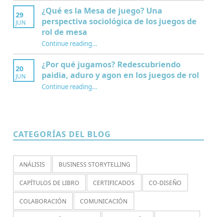
¿Qué es la Mesa de juego? Una
29
perspectiva sociológica de los juegos de
JUN
rol de mesa
Continue reading
…
“¿Qué es la Mesa de juego? Una perspectiva sociológica de los juegos de rol de mesa”
¿Por qué jugamos? Redescubriendo
20
paidia, aduro y agon en los juegos de rol
JUN
Continue reading
…
“¿Por qué jugamos? Redescubriendo paidia, aduro y agon en los juegos de rol”
CATEGORÍAS DEL BLOG
ANÁLISIS
BUSINESS STORYTELLING
CAPÍTULOS DE LIBRO
CERTIFICADOS
CO-DISEÑO
COLABORACIÓN
COMUNICACIÓN