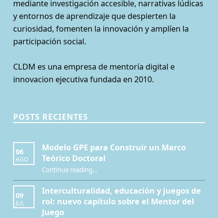
mediante investigación accesible, narrativas lúdicas
y entornos de aprendizaje que despierten la
curiosidad, fomenten la innovación y amplíen la
participación social.
CLDM es una empresa de mentoría digital e
innovacion ejecutiva fundada en 2010.
POSTS RECIENTES
Modelo GPE para Construir un Marco
06
Teórico Doctoral
AGO
“Modelo GPE para Construir un Marco Teórico Doctoral”
Continue reading
…
Interculturalidad, educación y juegos de
09
rol: nuevo capítulo sobre el Mentor del
JUL
Juego