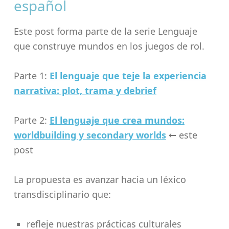
español
Este post forma parte de la serie Lenguaje
que construye mundos en los juegos de rol.
Parte 1:
El lenguaje que teje la experiencia
narrativa: plot, trama y debrief
Parte 2:
El lenguaje que crea mundos:
worldbuilding y secondary worlds
← este
post
La propuesta es avanzar hacia un léxico
transdisciplinario que:
refleje nuestras prácticas culturales