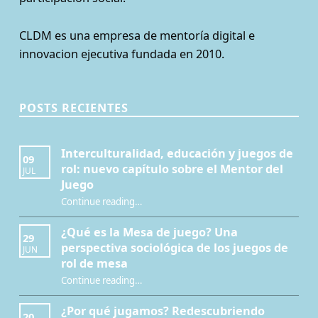
CLDM es una empresa de mentoría digital e
innovacion ejecutiva fundada en 2010.
POSTS RECIENTES
Interculturalidad, educación y juegos de
09
rol: nuevo capítulo sobre el Mentor del
JUL
Juego
Continue reading
…
“Interculturalidad, educación y juegos de rol: nuevo capítulo sobre el Mentor del Juego”
¿Qué es la Mesa de juego? Una
29
perspectiva sociológica de los juegos de
JUN
rol de mesa
Continue reading
…
“¿Qué es la Mesa de juego? Una perspectiva sociológica de los juegos de rol de mesa”
¿Por qué jugamos? Redescubriendo
20