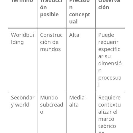
Término
Traducci
Precisió
Observa
ón
n
ción
posible
concept
ual
Worldbui
Construc
Alta
Puede
lding
ción de
requerir
mundos
especific
ar su
dimensió
n
procesua
l
Secondar
Mundo
Media-
Requiere
y world
subcread
alta
contextu
o
alizar el
marco
teórico