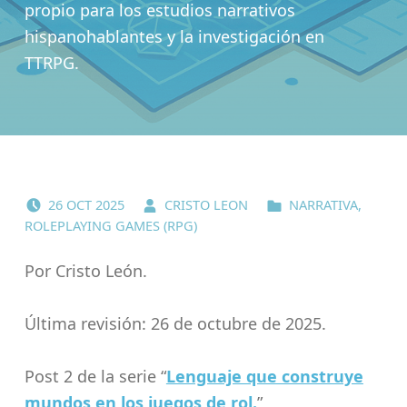
propio para los estudios narrativos
hispanohablantes y la investigación en
TTRPG.
POSTED ON:
WRITTEN BY:
CATEGORIZED IN:
26
OCT
2025
CRISTO LEON
NARRATIVA
,
ROLEPLAYING GAMES (RPG)
Por Cristo León.
Última revisión: 26 de octubre de 2025.
Post 2 de la serie “
Lenguaje que construye
mundos en los juegos de rol.
”