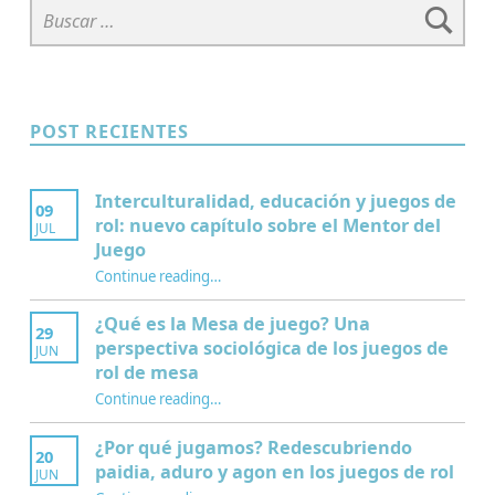
POST RECIENTES
Interculturalidad, educación y juegos de
09
rol: nuevo capítulo sobre el Mentor del
JUL
Juego
Continue reading
…
“Interculturalidad, educación y juegos de rol: nuevo capítulo sobre el Mentor del Juego”
¿Qué es la Mesa de juego? Una
29
perspectiva sociológica de los juegos de
JUN
rol de mesa
Continue reading
…
“¿Qué es la Mesa de juego? Una perspectiva sociológica de los juegos de rol de mesa”
¿Por qué jugamos? Redescubriendo
20
paidia, aduro y agon en los juegos de rol
JUN