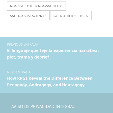
NON S&E I. OTHER NON-S&E FIELDS
S&E H. SOCIAL SCIENCES
S&E I. OTHER SCIENCES
Navegación de entradas
PREVIOUS ENTRADA
El lenguaje que teje la experiencia narrativa:
plot, trama y debrief
NEXT ENTRADA
How RPGs Reveal the Difference Between
Pedagogy, Andragogy, and Heutagogy
AVISO DE PRIVACIDAD INTEGRAL