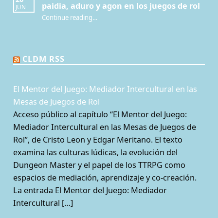
paidia, aduro y agon en los juegos de rol
JUN
Continue reading
…
“¿Por qué jugamos? Redescubriendo paidia, aduro y agon en los juegos de rol”
CLDM RSS
El Mentor del Juego: Mediador Intercultural en las
Mesas de Juegos de Rol
Acceso público al capítulo “El Mentor del Juego:
Mediador Intercultural en las Mesas de Juegos de
Rol”, de Cristo Leon y Edgar Meritano. El texto
examina las culturas lúdicas, la evolución del
Dungeon Master y el papel de los TTRPG como
espacios de mediación, aprendizaje y co-creación.
La entrada El Mentor del Juego: Mediador
Intercultural […]