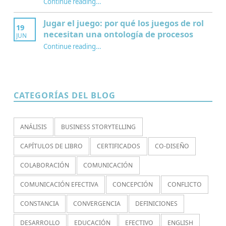
Continue reading
…
“¿Por qué jugamos? Redescubriendo paidia, aduro y agon en los juegos de rol”
Jugar el juego: por qué los juegos de rol
19
necesitan una ontología de procesos
JUN
Continue reading
…
“Jugar el juego: por qué los juegos de rol necesitan una ontología de procesos”
CATEGORÍAS DEL BLOG
ANÁLISIS
BUSINESS STORYTELLING
CAPÍTULOS DE LIBRO
CERTIFICADOS
CO-DISEÑO
COLABORACIÓN
COMUNICACIÓN
COMUNICACIÓN EFECTIVA
CONCEPCIÓN
CONFLICTO
CONSTANCIA
CONVERGENCIA
DEFINICIONES
DESARROLLO
EDUCACIÓN
EFECTIVO
ENGLISH