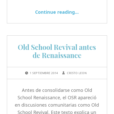
“Los juegos de rol de mesa como laboratorio de transmisión cultural”
Continue reading
…
Old School Revival antes
de Renaissance
POSTED ON:
WRITTEN BY:
1 SEPTIEMBRE 2014
CRISTO LEON
Antes de consolidarse como Old
School Renaissance, el OSR apareció
en discusiones comunitarias como Old
School Revival. Este texto explica un