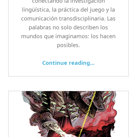
conectando la investigación
lingüística, la práctica del juego y la
comunicación transdisciplinaria. Las
palabras no solo describen los
mundos que imaginamos: los hacen
posibles.
“Lenguaje que construye mundos en los juegos de rol”
Continue reading
…