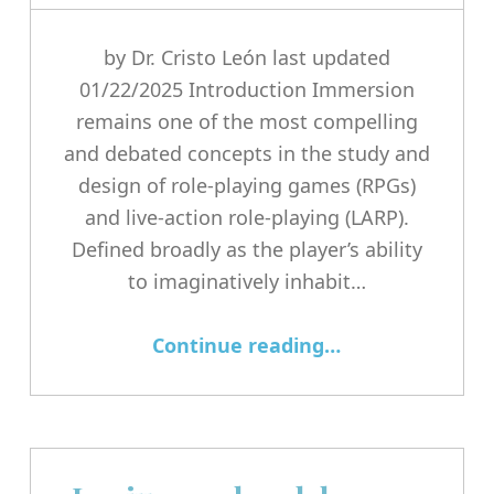
by Dr. Cristo León last updated
01/22/2025 Introduction Immersion
remains one of the most compelling
and debated concepts in the study and
design of role-playing games (RPGs)
and live-action role-playing (LARP).
Defined broadly as the player’s ability
to imaginatively inhabit…
“Revisiting Immersion in Role-Playing Games: A Nuanced Model Informed by Acting Paradigms”
Continue reading
…