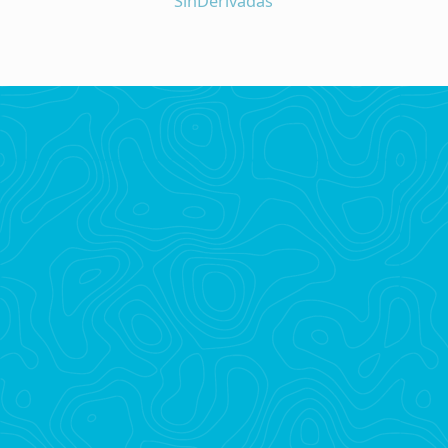
SinDerivadas