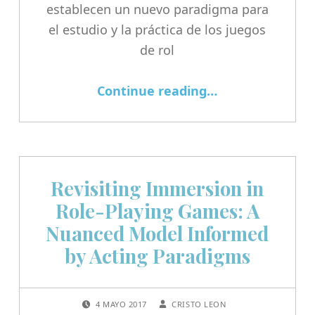
establecen un nuevo paradigma para
el estudio y la práctica de los juegos
de rol
Continue reading
…
“Avances Pioneros en la Investigación de Juegos de Rol: Cristo León y Colaboradores Presentarán Tres Ponencias en el 7° Coloquio Internacional de Estudios sobre Juegos de Rol”
Revisiting Immersion in
Role-Playing Games: A
Nuanced Model Informed
by Acting Paradigms
POSTED ON:
WRITTEN BY:
4 MAYO 2017
CRISTO LEON