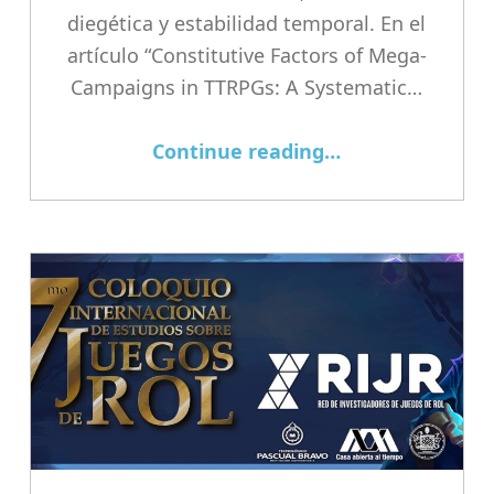
diegética y estabilidad temporal. En el
artículo “Constitutive Factors of Mega-
Campaigns in TTRPGs: A Systematic…
“Reflexion sobre la Mega-Campaña como arquitectura sináptica emergente”
Continue reading
…