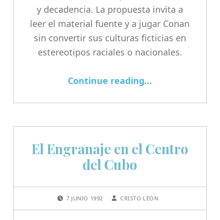
y decadencia. La propuesta invita a
leer el material fuente y a jugar Conan
sin convertir sus culturas ficticias en
estereotipos raciales o nacionales.
Continue reading
…
“Mapas y territorios en la Era Hibórea: Robert E. Howard, Conan y los juegos de rol de mesa”
El Engranaje en el Centro
del Cubo
POSTED ON:
WRITTEN BY:
7 JUNIO 1992
CRISTO LEON