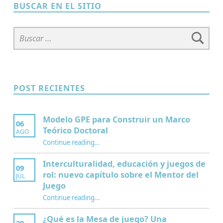
BUSCAR EN EL SITIO
Buscar:
POST RECIENTES
Modelo GPE para Construir un Marco
06
Teórico Doctoral
AGO
“Modelo GPE para Construir un Marco Teórico Doctoral”
Continue reading
…
Interculturalidad, educación y juegos de
09
rol: nuevo capítulo sobre el Mentor del
JUL
Juego
Continue reading
…
“Interculturalidad, educación y juegos de rol: nuevo capítulo sobre el Mentor del Juego”
¿Qué es la Mesa de juego? Una