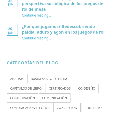
29
perspectiva sociológica de los juegos de
JUN
rol de mesa
Continue reading
…
“¿Qué es la Mesa de juego? Una perspectiva sociológica de los juegos de rol de mesa”
¿Por qué jugamos? Redescubriendo
20
paidia, aduro y agon en los juegos de rol
JUN
Continue reading
…
“¿Por qué jugamos? Redescubriendo paidia, aduro y agon en los juegos de rol”
CATEGORÍAS DEL BLOG
ANÁLISIS
BUSINESS STORYTELLING
CAPÍTULOS DE LIBRO
CERTIFICADOS
CO-DISEÑO
COLABORACIÓN
COMUNICACIÓN
COMUNICACIÓN EFECTIVA
CONCEPCIÓN
CONFLICTO