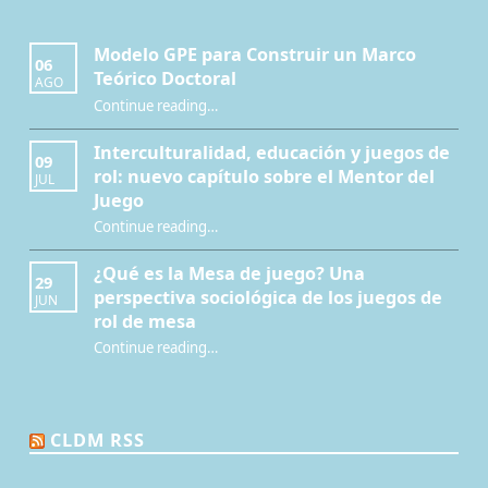
Modelo GPE para Construir un Marco
06
Teórico Doctoral
AGO
“Modelo GPE para Construir un Marco Teórico Doctoral”
Continue reading
…
Interculturalidad, educación y juegos de
09
rol: nuevo capítulo sobre el Mentor del
JUL
Juego
Continue reading
…
“Interculturalidad, educación y juegos de rol: nuevo capítulo sobre el Mentor del Juego”
¿Qué es la Mesa de juego? Una
29
perspectiva sociológica de los juegos de
JUN
rol de mesa
Continue reading
…
“¿Qué es la Mesa de juego? Una perspectiva sociológica de los juegos de rol de mesa”
CLDM RSS